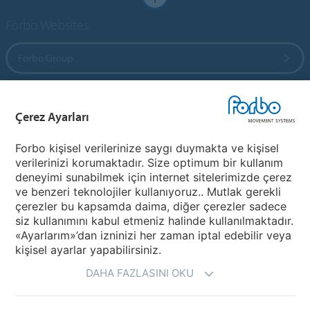
Forbo Websites
Forbo Group
Forbo Flooring Systems
Çerez Ayarları
Forbo Movement Systems
Forbo kişisel verilerinize saygı duymakta ve kişisel
verilerinizi korumaktadır. Size optimum bir kullanım
deneyimi sunabilmek için internet sitelerimizde çerez
ve benzeri teknolojiler kullanıyoruz.. Mutlak gerekli
Bir Ülke Seçiniz
çerezler bu kapsamda daima, diğer çerezler sadece
siz kullanımını kabul etmeniz halinde kullanılmaktadır.
Ülkenizi Seçiniz
«Ayarlarım»’dan izninizi her zaman iptal edebilir veya
kişisel ayarlar yapabilirsiniz.
DAHA FAZLASINI OKU