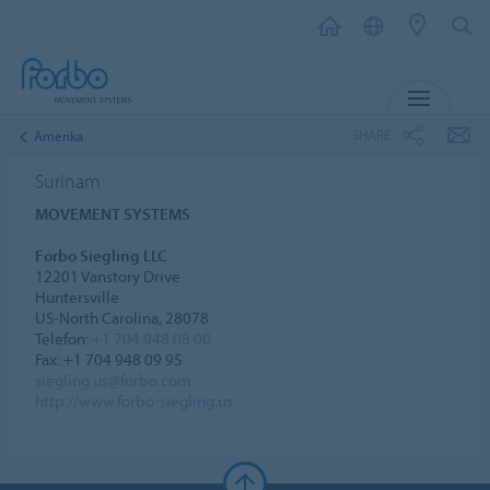
MENU
SHARE
Amerika
Surinam
MOVEMENT SYSTEMS
Forbo Siegling LLC
12201 Vanstory Drive
Huntersville
US-North Carolina, 28078
Telefon:
+1 704 948 08 00
Fax: +1 704 948 09 95
siegling.us@forbo.com
http://www.forbo-siegling.us