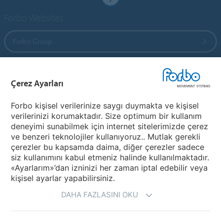
Forbo Websites
Forbo Group
Forbo Flooring Systems
Çerez Ayarları
Forbo Movement Systems
Forbo kişisel verilerinize saygı duymakta ve kişisel
verilerinizi korumaktadır. Size optimum bir kullanım
deneyimi sunabilmek için internet sitelerimizde çerez
ve benzeri teknolojiler kullanıyoruz.. Mutlak gerekli
Bir Ülke Seçiniz
çerezler bu kapsamda daima, diğer çerezler sadece
siz kullanımını kabul etmeniz halinde kullanılmaktadır.
Ülkenizi Seçiniz
«Ayarlarım»’dan izninizi her zaman iptal edebilir veya
kişisel ayarlar yapabilirsiniz.
DAHA FAZLASINI OKU