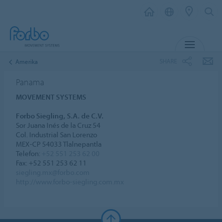
MENU
SHARE
Amerika
Panama
MOVEMENT SYSTEMS
Forbo Siegling, S.A. de C.V.
Sor Juana Inés de la Cruz 54
Col. Industrial San Lorenzo
MEX-CP 54033 Tlalnepantla
Telefon:
+52 551 253 62 00
Fax: +52 551 253 62 11
siegling.mx@forbo.com
http://www.forbo-siegling.com.mx