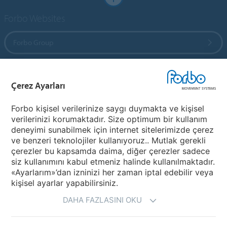
Forbo Websites
Forbo Group
Forbo Flooring Systems
Çerez Ayarları
Forbo Movement Systems
Forbo kişisel verilerinize saygı duymakta ve kişisel
verilerinizi korumaktadır. Size optimum bir kullanım
deneyimi sunabilmek için internet sitelerimizde çerez
ve benzeri teknolojiler kullanıyoruz.. Mutlak gerekli
Bir Ülke Seçiniz
çerezler bu kapsamda daima, diğer çerezler sadece
siz kullanımını kabul etmeniz halinde kullanılmaktadır.
Ülkenizi Seçiniz
«Ayarlarım»’dan izninizi her zaman iptal edebilir veya
kişisel ayarlar yapabilirsiniz.
DAHA FAZLASINI OKU