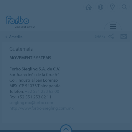
MENU
SHARE
Amerika
Guatemala
MOVEMENT SYSTEMS
Forbo Siegling S.A. de C.V.
Sor Juana Inés de la Cruz 54
Col. Industrial San Lorenzo
MEX-CP 54033 Tlalnepantla
Telefon:
+52 551 253 62 00
Fax: +52 551 253 62 11
siegling.mx@forbo.com
http://www.forbo-siegling.com.mx