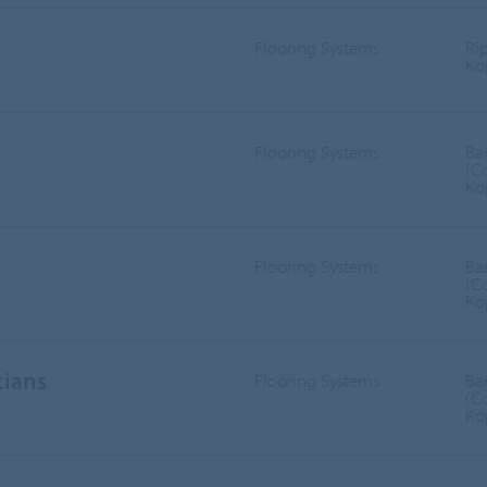
Flooring Systems
Ri
Ко
Flooring Systems
Ba
(С
Ко
Flooring Systems
Ba
(С
Ко
cians
Flooring Systems
Ba
(С
Ко