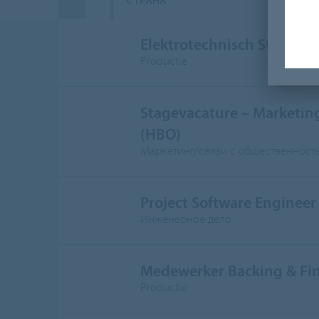
СТРАНА
П
Elektrotechnisch Storing
Productie
Stagevacature – Marketi
(HBO)
Маркетинг/связи с общественност
Project Software Engineer
Инженерное дело
Medewerker Backing & Fi
Productie