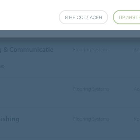
ОДРАЗДЕЛЕНИЕ
СФЕРА ДЕЯТЕЛЬНОСТИ
Я НЕ СОГЛАСЕН
ПРИНЯТ
smonteur (3-ploegen)
Flooring Systems
Co
ng & Communicatie
Flooring Systems
Во
ью
Flooring Systems
Ас
nishing
Flooring Systems
Кр