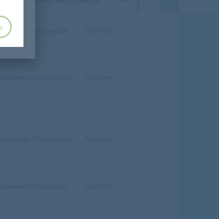
ТИП РАБОЧЕГО МЕСТА
Ь
evorden (Голландия)
Fulltime
рмервер (Голландия)
Fulltime
сенделфт (Голландия)
Fulltime
оммени (Голландия)
Fulltime