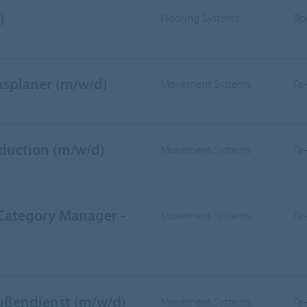
)
Flooring Systems
Эр
nsplaner (m/w/d)
Movement Systems
Га
oduction (m/w/d)
Movement Systems
Га
 Category Manager -
Movement Systems
Га
Außendienst (m/w/d)
Movement Systems
Га