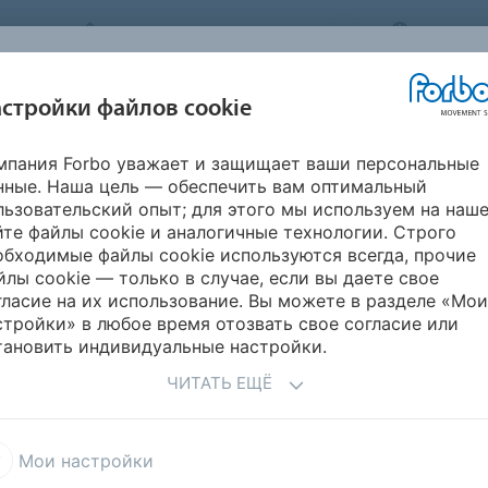
FORBO MOVEMENT SYSTEMS
RUSSIA
ОТРАСЛИ &
стройки файлов cookie
HOME
ПРОДУКЦИЯ
КАРЬЕРА
SER
ПРИМЕНЕНИЕ
мпания Forbo уважает и защищает ваши персональные
нные. Наша цель — обеспечить вам оптимальный
льзовательский опыт; для этого мы используем на наш
йте файлы cookie и аналогичные технологии. Строго
обходимые файлы cookie используются всегда, прочие
йлы cookie — только в случае, если вы даете свое
гласие на их использование. Вы можете в разделе «Мои
стройки» в любое время отозвать свое согласие или
тановить индивидуальные настройки.
ЧИТАТЬ ЕЩЁ
Мои настройки