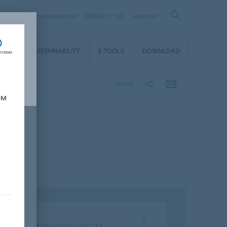
О предприятии
NEWSLETTER
контакт
VICE
SUSTAINABILITY
E-TOOLS
DOWNLOAD
SHARE
ем