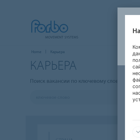
На
Ко
Home
Карьера
да
КАРЬЕРА
по
са
не
фа
Поиск вакансии по ключевому слову
со
на
ус