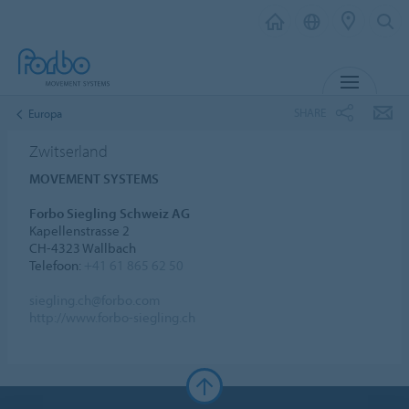
MENU
SHARE
Europa
Zwitserland
MOVEMENT SYSTEMS
Forbo Siegling Schweiz AG
Kapellenstrasse 2
CH-4323 Wallbach
Telefoon:
+41 61 865 62 50
siegling.ch@forbo.com
http://www.forbo-siegling.ch