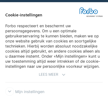
Forbo Websites
Cookie-instellingen
Forbo Group
Forbo respecteert en beschermt uw
Forbo Flooring Systems
persoonsgegevens. Om u een optimale
gebruikerservaring te kunnen bieden, maken we op
onze website gebruik van cookies en soortgelijke
Forbo Movement Systems
technieken. Hierbij worden absoluut noodzakelijke
cookies altijd gebruikt, en andere cookies alleen als
u daarmee instemt. Onder «Mijn instellingen» kunt u
uw toestemming altijd weer intrekken of de cookie-
Selecteer een Land
instellingen naar uw persoonlijke voorkeur wijzigen.
LEES MEER
Selecteer uw Land
Mijn instellingen