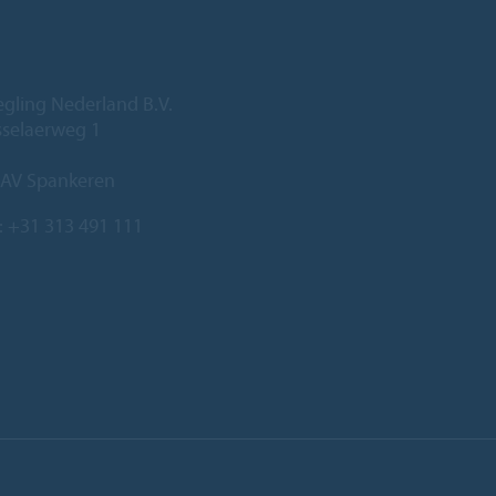
egling Nederland B.V.
sselaerweg 1
 AV Spankeren
:
+31 313 491 111