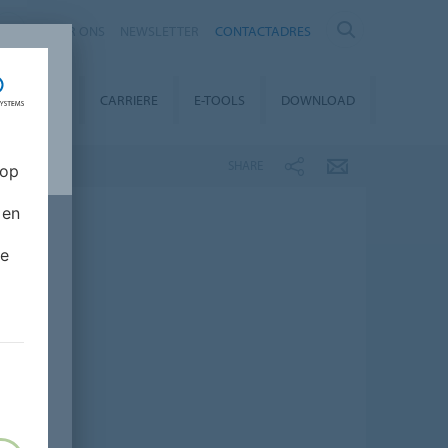
OVER ONS
NEWSLETTER
CONTACTADRES
OVER ONS
CARRIERE
E-TOOLS
DOWNLOAD
SHARE
 op
 en
de