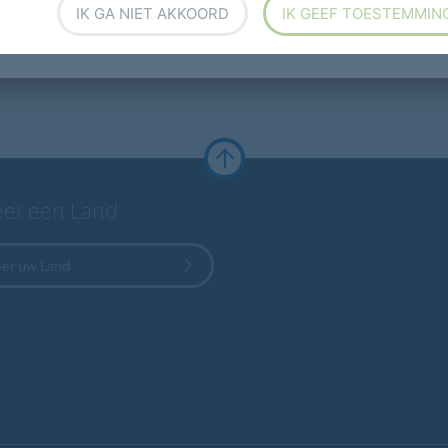
IK GA NIET AKKOORD
IK GEEF TOESTEMMIN
eer een Land
eer uw Land