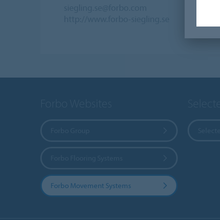
siegling.se@forbo.com
http://www.forbo-siegling.se
Forbo Websites
Select
Forbo Group
Select
Forbo Flooring Systems
Forbo Movement Systems