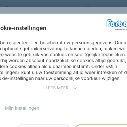
FORBO MOVEMENT SYSTEMS
NETHERLANDS
BRANCHES &
okie-instellingen
DUCTEN
SERVICE
SUSTAINABILITY
TOEPASSINGEN
rbo respecteert en beschermt uw persoonsgegevens. Om u
Europa
Estland
n optimale gebruikerservaring te kunnen bieden, maken we
e website gebruik van cookies en soortgelijke technieken.
rbij worden absoluut noodzakelijke cookies altijd gebruikt,
ere cookies alleen als u daarmee instemt. Onder «Mijn
tellingen» kunt u uw toestemming altijd weer intrekken of 
kie-instellingen naar uw persoonlijke voorkeur wijzigen.
LEES MEER
Mijn instellingen