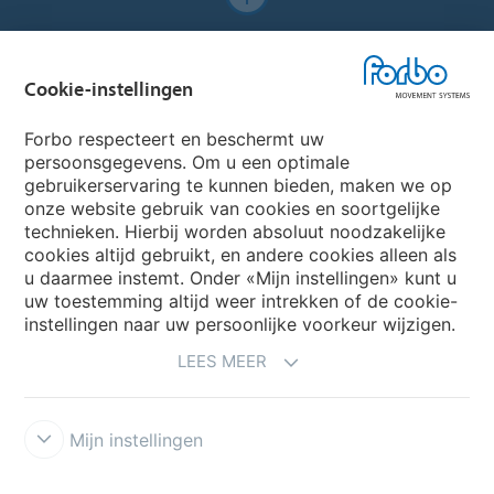
Forbo Websites
Cookie-instellingen
Forbo Group
Forbo respecteert en beschermt uw
Forbo Flooring Systems
persoonsgegevens. Om u een optimale
gebruikerservaring te kunnen bieden, maken we op
onze website gebruik van cookies en soortgelijke
Forbo Movement Systems
technieken. Hierbij worden absoluut noodzakelijke
cookies altijd gebruikt, en andere cookies alleen als
u daarmee instemt. Onder «Mijn instellingen» kunt u
uw toestemming altijd weer intrekken of de cookie-
Selecteer een Land
instellingen naar uw persoonlijke voorkeur wijzigen.
LEES MEER
Selecteer uw Land
Mijn instellingen