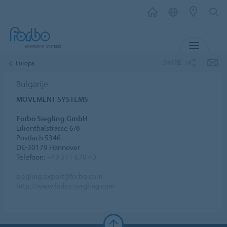
MENU
SHARE
Europa
Bulgarije
MOVEMENT SYSTEMS
Forbo Siegling GmbH
Lilienthalstrasse 6/8
Postfach 5346
DE-30179 Hannover
Telefoon:
+49 511 670 40
siegling.export@forbo.com
http://www.forbo-siegling.com