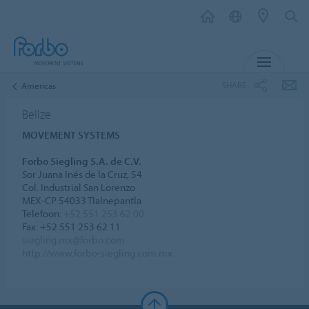
MENU
SHARE
Americas
Belize
MOVEMENT SYSTEMS
Forbo Siegling S.A. de C.V.
Sor Juana Inés de la Cruz, 54
Col. Industrial San Lorenzo
MEX-CP 54033 Tlalnepantla
Telefoon:
+52 551 253 62 00
Fax: +52 551 253 62 11
siegling.mx@forbo.com
http://www.forbo-siegling.com.mx