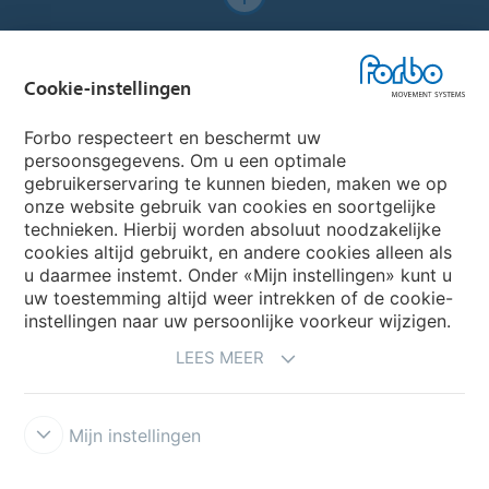
Forbo Websites
Cookie-instellingen
Forbo Group
Forbo respecteert en beschermt uw
Forbo Flooring Systems
persoonsgegevens. Om u een optimale
gebruikerservaring te kunnen bieden, maken we op
onze website gebruik van cookies en soortgelijke
Forbo Movement Systems
technieken. Hierbij worden absoluut noodzakelijke
cookies altijd gebruikt, en andere cookies alleen als
u daarmee instemt. Onder «Mijn instellingen» kunt u
uw toestemming altijd weer intrekken of de cookie-
Selecteer een Land
instellingen naar uw persoonlijke voorkeur wijzigen.
LEES MEER
Selecteer uw Land
Mijn instellingen