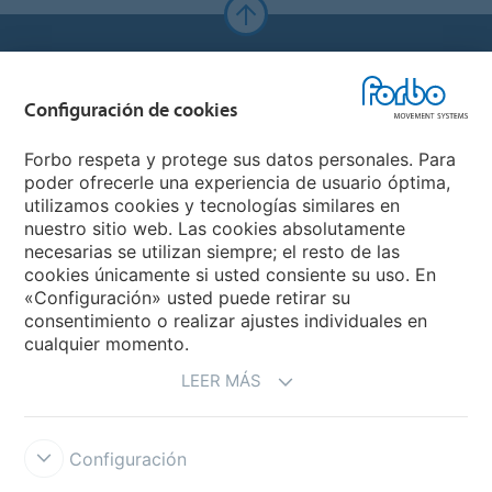
Forbo Websites
Configuración de cookies
Forbo Group
Forbo respeta y protege sus datos personales. Para
Forbo Flooring Systems
poder ofrecerle una experiencia de usuario óptima,
utilizamos cookies y tecnologías similares en
nuestro sitio web. Las cookies absolutamente
Forbo Movement Systems
necesarias se utilizan siempre; el resto de las
cookies únicamente si usted consiente su uso. En
«Configuración» usted puede retirar su
consentimiento o realizar ajustes individuales en
Seleccione un país
cualquier momento.
LEER MÁS
Seleccione su país
Configuración