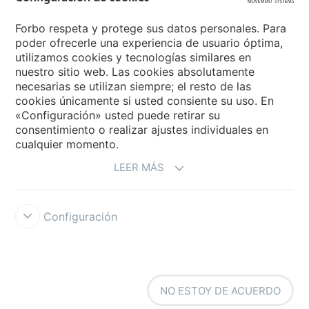
Forbo respeta y protege sus datos personales. Para
Forbo Flooring Systems
poder ofrecerle una experiencia de usuario óptima,
utilizamos cookies y tecnologías similares en
nuestro sitio web. Las cookies absolutamente
Forbo Movement Systems
necesarias se utilizan siempre; el resto de las
cookies únicamente si usted consiente su uso. En
«Configuración» usted puede retirar su
consentimiento o realizar ajustes individuales en
Seleccione un país
cualquier momento.
LEER MÁS
Seleccione su país
Configuración
NO ESTOY DE ACUERDO
Condiciones de uso
Forbo Integrity Line
Configuración de cookies