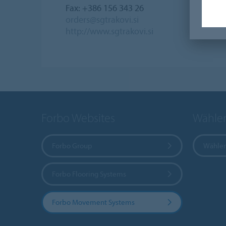
Fax: +386 156 343 26
orders@sgtrakovi.si
http://www.sgtrakovi.si
Forbo Websites
Wählen
Forbo Group
Wählen
Forbo Flooring Systems
Forbo Movement Systems