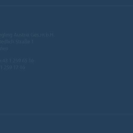
egling Austria Ges.m.b.H.
edlich Straße 1
Wien
+43 1 259 65 16
 1 259 17 16