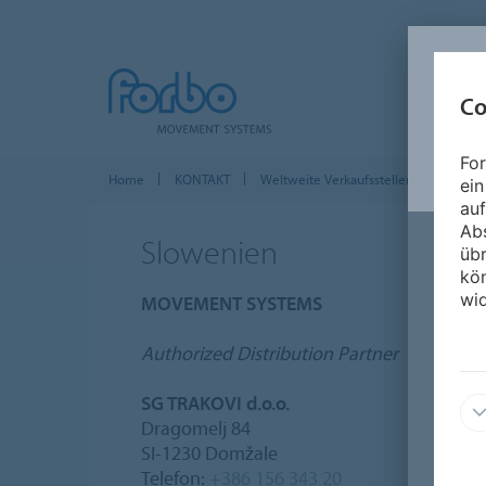
Co
For
Home
KONTAKT
Weltweite Verkaufsstellen
Europa
ein
auf
Ab
Slowenien
üb
kön
wid
MOVEMENT SYSTEMS
Authorized Distribution Partner
SG TRAKOVI d.o.o.
Dragomelj 84
SI-1230 Domžale
Telefon:
+386 156 343 20