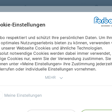
FORBO MOVEMENT SYSTEMS
AUSTR
BRANCHEN &
okie-Einstellungen
PRODUKTE
SERVICE
NACHH
ANWENDUNGEN
bo respektiert und schützt Ihre persönlichen Daten. Um Ih
Slowenien
 optimales Nutzungserlebnis bieten zu können, verwenden 
 unserer Webseite Cookies und ähnliche Technologien.
solut notwendige Cookies werden dabei immer verwendet,
rige Cookies nur, wenn Sie der Verwendung zustimmen. Sie
nen unter «Meine Einstellungen» ihre Zustimmung jederzei
errufen oder individuelle Einstellungen vornehmen.
MEHR
Meine Einstellungen