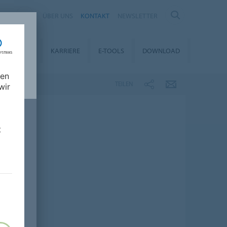
IA
ÜBER UNS
KONTAKT
NEWSLETTER
ALTIGKEIT
KARRIERE
E-TOOLS
DOWNLOAD
nen
TEILEN
wir
t