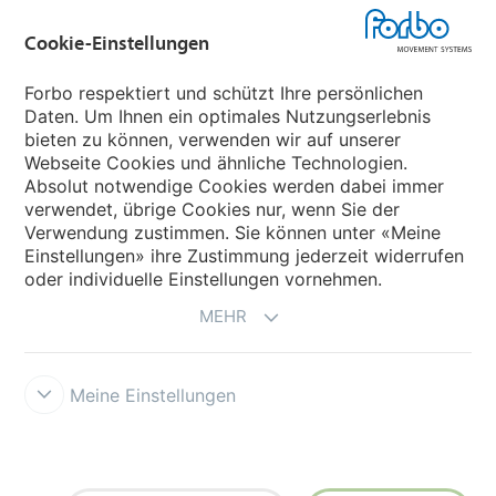
Forbo Flooring Systems
Cookie-Einstellungen
Forbo Movement Systems
Forbo respektiert und schützt Ihre persönlichen
Daten. Um Ihnen ein optimales Nutzungserlebnis
bieten zu können, verwenden wir auf unserer
Webseite Cookies und ähnliche Technologien.
Wählen Sie ein Land
Absolut notwendige Cookies werden dabei immer
verwendet, übrige Cookies nur, wenn Sie der
Wählen Sie Ihr Land
Verwendung zustimmen. Sie können unter «Meine
Einstellungen» ihre Zustimmung jederzeit widerrufen
oder individuelle Einstellungen vornehmen.
MEHR
Meine Einstellungen
Impressum und Disclaimer
Forbo Integrity Line
Cookie-
Einstellungen