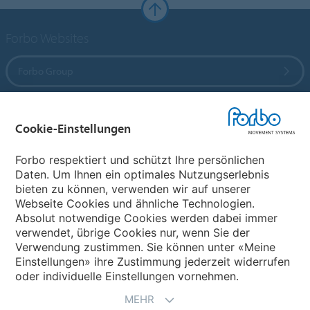
Forbo Websites
Forbo Group
Forbo Flooring Systems
Cookie-Einstellungen
Forbo Movement Systems
Forbo respektiert und schützt Ihre persönlichen
Daten. Um Ihnen ein optimales Nutzungserlebnis
bieten zu können, verwenden wir auf unserer
Webseite Cookies und ähnliche Technologien.
Wählen Sie ein Land
Absolut notwendige Cookies werden dabei immer
verwendet, übrige Cookies nur, wenn Sie der
Wählen Sie Ihr Land
Verwendung zustimmen. Sie können unter «Meine
Einstellungen» ihre Zustimmung jederzeit widerrufen
oder individuelle Einstellungen vornehmen.
MEHR