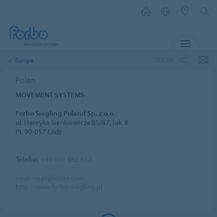
MENÜ
TEILEN
Europa
Polen
MOVEMENT SYSTEMS
Forbo Siegling Poland Sp. z o.o.
ul. Henryka Sienkiewicza 85/87, lok. 8
PL 90-057 Łódź
Telefon:
+48 601 562 612
siegling.pl@forbo.com
http://www.forbo-siegling.pl