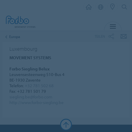
MENÜ
TEILEN
Europa
Luxembourg
MOVEMENT SYSTEMS
Forbo Siegling Belux
Leuvensesteenweg 510-Bus 4
BE-1930 Zavente
Telefon:
+32 781 502 68
Fax: +32 781 501 79
siegling.be@forbo.com
http://www.forbo-siegling.be