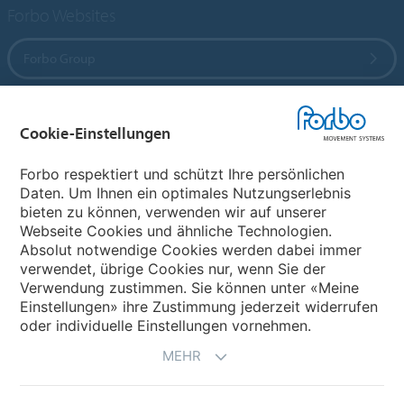
Forbo Websites
Forbo Group
Forbo Flooring Systems
Cookie-Einstellungen
Forbo Movement Systems
Forbo respektiert und schützt Ihre persönlichen
Daten. Um Ihnen ein optimales Nutzungserlebnis
bieten zu können, verwenden wir auf unserer
Webseite Cookies und ähnliche Technologien.
Wählen Sie ein Land
Absolut notwendige Cookies werden dabei immer
verwendet, übrige Cookies nur, wenn Sie der
Wählen Sie Ihr Land
Verwendung zustimmen. Sie können unter «Meine
Einstellungen» ihre Zustimmung jederzeit widerrufen
oder individuelle Einstellungen vornehmen.
MEHR