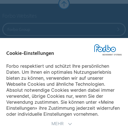
Forbo Websites
Forbo Group
Forbo Flooring Systems
Cookie-Einstellungen
Forbo Movement Systems
Forbo respektiert und schützt Ihre persönlichen
Daten. Um Ihnen ein optimales Nutzungserlebnis
bieten zu können, verwenden wir auf unserer
Webseite Cookies und ähnliche Technologien.
Wählen Sie ein Land
Absolut notwendige Cookies werden dabei immer
verwendet, übrige Cookies nur, wenn Sie der
Wählen Sie Ihr Land
Verwendung zustimmen. Sie können unter «Meine
Einstellungen» ihre Zustimmung jederzeit widerrufen
oder individuelle Einstellungen vornehmen.
MEHR