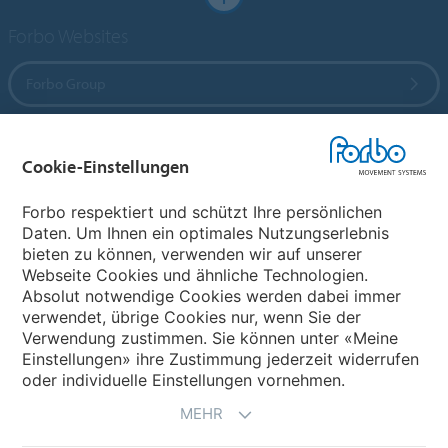
Forbo Websites
Forbo Group
Forbo Flooring Systems
Cookie-Einstellungen
Forbo Movement Systems
Forbo respektiert und schützt Ihre persönlichen
Daten. Um Ihnen ein optimales Nutzungserlebnis
bieten zu können, verwenden wir auf unserer
Webseite Cookies und ähnliche Technologien.
Wählen Sie ein Land
Absolut notwendige Cookies werden dabei immer
verwendet, übrige Cookies nur, wenn Sie der
Wählen Sie Ihr Land
Verwendung zustimmen. Sie können unter «Meine
Einstellungen» ihre Zustimmung jederzeit widerrufen
oder individuelle Einstellungen vornehmen.
MEHR