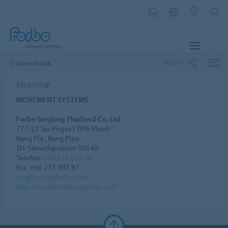
MENÜ
TEILEN
Asien-Pazifik
Myanmar
MOVEMENT SYSTEMS
Forbo Siegling Thailand Co. Ltd.
777/27 Soi Project TIP6 Moo9
Bang Pla , Bang Plee,
TH-Samuthprakarn 10540
Telefon:
+66 213 002 86
Fax: +66 213 002 87
siegling.th@forbo.com
http://www.forbo-siegling.co.th