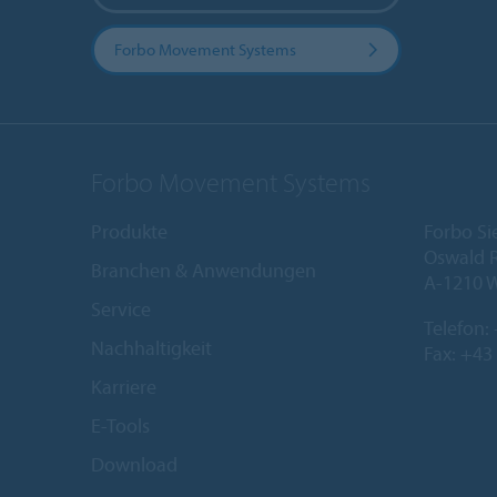
Forbo Movement Systems
Forbo Movement Systems
Produkte
Forbo Si
Oswald R
Branchen & Anwendungen
A-1210 
Service
Telefon:
Nachhaltigkeit
Fax: +43
Karriere
E-Tools
Download