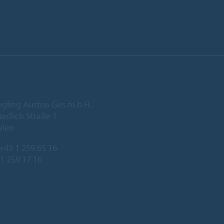
egling Austria Ges.m.b.H.
edlich Straße 1
Wien
+43 1 259 65 16
 1 259 17 16