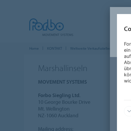
Co
For
Home
KONTAKT
Weltweite Verkaufsstellen
Asien-P
ein
auf
Ab
Marshallinseln
üb
kön
wid
MOVEMENT SYSTEMS
Forbo Siegling Ltd.
10 George Bourke Drive
Mt. Wellington
NZ-1060 Auckland
Mailing address: