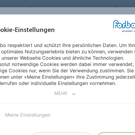
FORBO MOVEMENT SYSTEMS
AUSTR
BRANCHEN &
okie-Einstellungen
PRODUKTE
SERVICE
NACHH
ANWENDUNGEN
bo respektiert und schützt Ihre persönlichen Daten. Um Ih
azifik
Marshallinseln
 optimales Nutzungserlebnis bieten zu können, verwenden 
 unserer Webseite Cookies und ähnliche Technologien.
solut notwendige Cookies werden dabei immer verwendet,
rige Cookies nur, wenn Sie der Verwendung zustimmen. Sie
nen unter «Meine Einstellungen» ihre Zustimmung jederzei
errufen oder individuelle Einstellungen vornehmen.
MEHR
Meine Einstellungen