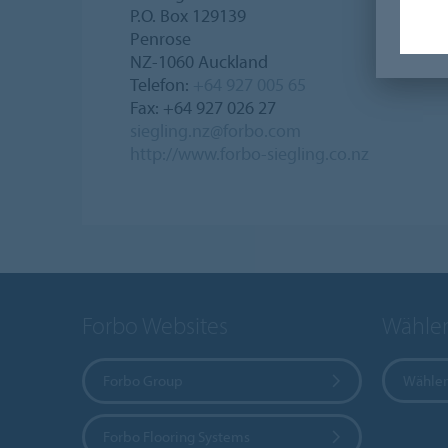
P.O. Box 129139
Penrose
NZ-1060 Auckland
Telefon:
+64 927 005 65
Fax: +64 927 026 27
siegling.nz@forbo.com
http://www.forbo-siegling.co.nz
Forbo Websites
Wählen
Forbo Group
Wählen
Forbo Flooring Systems