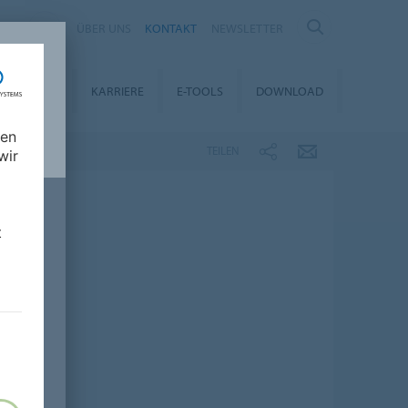
IA
ÜBER UNS
KONTAKT
NEWSLETTER
ALTIGKEIT
KARRIERE
E-TOOLS
DOWNLOAD
nen
TEILEN
wir
t