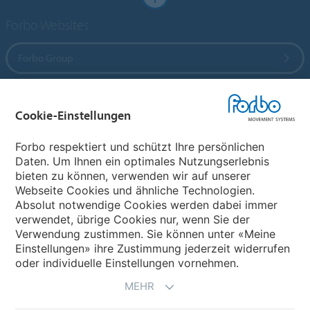
Forbo Websites
Forbo Group
Forbo Flooring Systems
Cookie-Einstellungen
Forbo Movement Systems
Forbo respektiert und schützt Ihre persönlichen
Daten. Um Ihnen ein optimales Nutzungserlebnis
bieten zu können, verwenden wir auf unserer
Webseite Cookies und ähnliche Technologien.
Wählen Sie ein Land
Absolut notwendige Cookies werden dabei immer
verwendet, übrige Cookies nur, wenn Sie der
Wählen Sie Ihr Land
Verwendung zustimmen. Sie können unter «Meine
Einstellungen» ihre Zustimmung jederzeit widerrufen
oder individuelle Einstellungen vornehmen.
MEHR