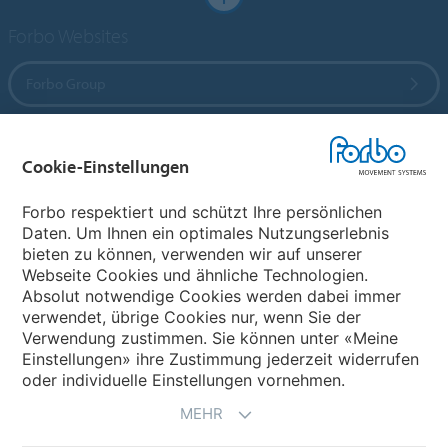
Forbo Websites
Forbo Group
Forbo Flooring Systems
Cookie-Einstellungen
Forbo Movement Systems
Forbo respektiert und schützt Ihre persönlichen
Daten. Um Ihnen ein optimales Nutzungserlebnis
bieten zu können, verwenden wir auf unserer
Webseite Cookies und ähnliche Technologien.
Wählen Sie ein Land
Absolut notwendige Cookies werden dabei immer
verwendet, übrige Cookies nur, wenn Sie der
Wählen Sie Ihr Land
Verwendung zustimmen. Sie können unter «Meine
Einstellungen» ihre Zustimmung jederzeit widerrufen
oder individuelle Einstellungen vornehmen.
MEHR