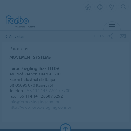
MENÜ
TEILEN
Amerikas
Paraguay
MOVEMENT SYSTEMS
Forbo Siegling Brasil LTDA
Av. Prof. Vernon Krieble, 500
Bairro Industrial de Itaqui
BR-06696 070 Itapevi SP
Telefon:
+55 114 143 7704 / 7700
Fax: +55 114 141 2868 / 5292
info@forbo-siegling.com.br
http://www.forbo-siegling.com.br