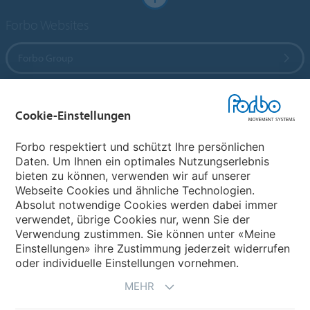
Forbo Websites
Forbo Group
Forbo Flooring Systems
Cookie-Einstellungen
Forbo Movement Systems
Forbo respektiert und schützt Ihre persönlichen
Daten. Um Ihnen ein optimales Nutzungserlebnis
bieten zu können, verwenden wir auf unserer
Webseite Cookies und ähnliche Technologien.
Wählen Sie ein Land
Absolut notwendige Cookies werden dabei immer
verwendet, übrige Cookies nur, wenn Sie der
Wählen Sie Ihr Land
Verwendung zustimmen. Sie können unter «Meine
Einstellungen» ihre Zustimmung jederzeit widerrufen
oder individuelle Einstellungen vornehmen.
MEHR