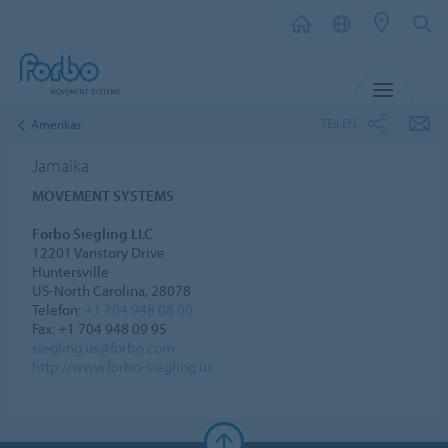
MENÜ
TEILEN
Amerikas
Jamaika
MOVEMENT SYSTEMS
Forbo Siegling LLC
12201 Vanstory Drive
Huntersville
US-North Carolina, 28078
Telefon:
+1 704 948 08 00
Fax: +1 704 948 09 95
siegling.us@forbo.com
http://www.forbo-siegling.us