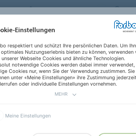
FORBO MOVEMENT SYSTEMS
AUSTR
BRANCHEN &
okie-Einstellungen
PRODUKTE
SERVICE
NACHH
ANWENDUNGEN
bo respektiert und schützt Ihre persönlichen Daten. Um Ih
as
Haiti
 optimales Nutzungserlebnis bieten zu können, verwenden 
 unserer Webseite Cookies und ähnliche Technologien.
solut notwendige Cookies werden dabei immer verwendet,
rige Cookies nur, wenn Sie der Verwendung zustimmen. Sie
nen unter «Meine Einstellungen» ihre Zustimmung jederzei
errufen oder individuelle Einstellungen vornehmen.
MEHR
Meine Einstellungen