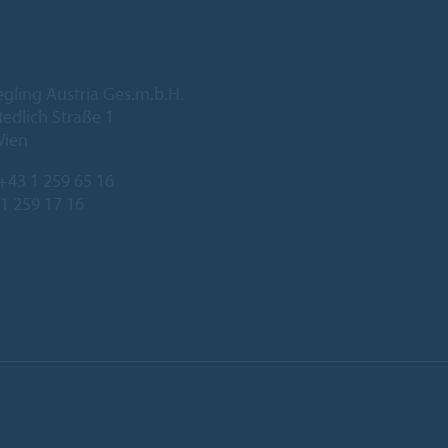
egling Austria Ges.m.b.H.
edlich Straße 1
Wien
+43 1 259 65 16
 1 259 17 16