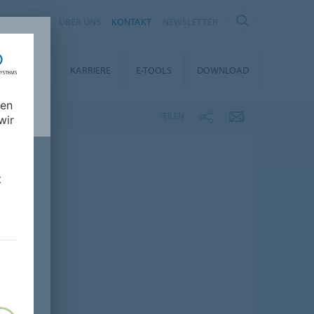
IA
ÜBER UNS
KONTAKT
NEWSLETTER
ALTIGKEIT
KARRIERE
E-TOOLS
DOWNLOAD
nen
TEILEN
wir
t