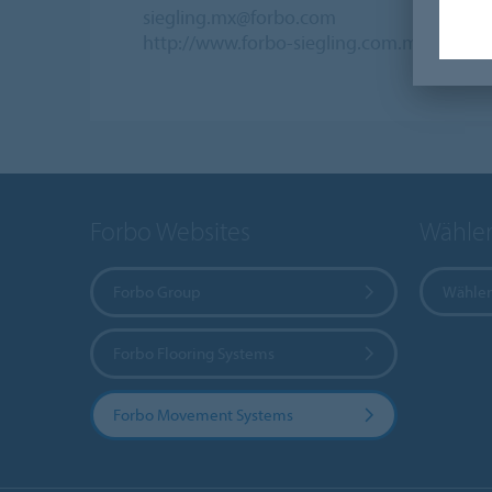
siegling.mx@forbo.com
http://www.forbo-siegling.com.mx
Forbo Websites
Wählen
Forbo Group
Wählen
Forbo Flooring Systems
Forbo Movement Systems