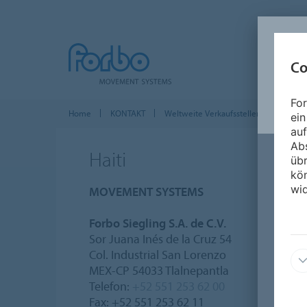
Co
For
Home
KONTAKT
Weltweite Verkaufsstellen
Amerik
ein
auf
Ab
Haiti
üb
kön
wid
MOVEMENT SYSTEMS
Forbo Siegling S.A. de C.V.
Sor Juana Inés de la Cruz 54
Col. Industrial San Lorenzo
MEX-CP 54033 Tlalnepantla
Telefon:
+52 551 253 62 00
Fax: +52 551 253 62 11