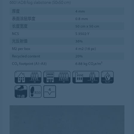
6601AD8
fog slabstone (50x50 cm)
厚度
4 mm
表面涂层厚度
0.8 mm
长度宽度
50 cm x 50 cm
NCS
S 3502-Y
光反射值
36%
M2 per box
4 m2 (16 pc)
Recycled content
20%
CO₂ footprint (A1-A3)
6.88 kg CO₂e/m²