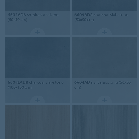
6602AD8
smoke slabstone
6609AD8
charcoal slabstone
(50x50 cm)
(50x50 cm)
6609LAD8
charcoal slabstone
6604AD8
silt slabstone (50x50
(100x100 cm)
cm)