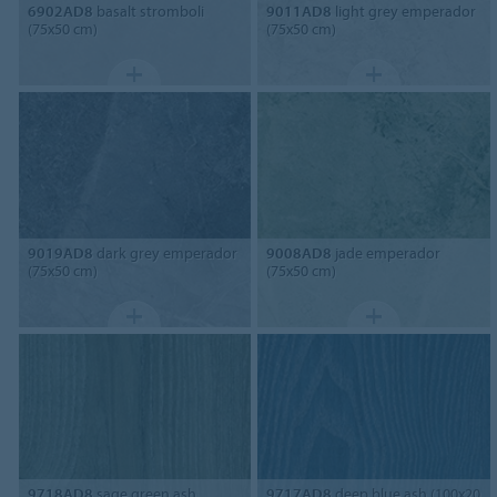
6902AD8
basalt stromboli
9011AD8
light grey emperador
(75x50 cm)
(75x50 cm)
9019AD8
dark grey emperador
9008AD8
jade emperador
(75x50 cm)
(75x50 cm)
9718AD8
sage green ash
9717AD8
deep blue ash (100x20