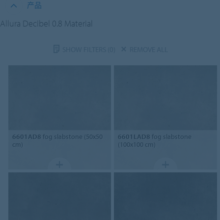
产品
Allura Decibel 0.8 Material
SHOW FILTERS
(0)
REMOVE ALL
6601AD8
fog slabstone (50x50
6601LAD8
fog slabstone
cm)
(100x100 cm)