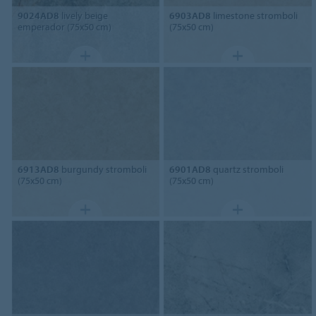
9024AD8
lively beige
6903AD8
limestone stromboli
emperador (75x50 cm)
(75x50 cm)
6913AD8
burgundy stromboli
6901AD8
quartz stromboli
(75x50 cm)
(75x50 cm)