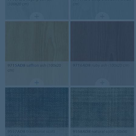
(100x20 cm)
cm)
9715AD8
saffron ash (100x20
9716AD8
ruby ash (100x20 cm)
cm)
9557AD8
traditional scott
9558AD8
natural scott (50x50