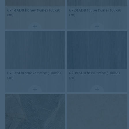
6714AD8
honey twine (100x20
6724AD8
taupe twine (100x20
cm)
cm)
6712AD8
smoke twine (100x20
6709AD8
fossil twine (100x20
cm)
cm)