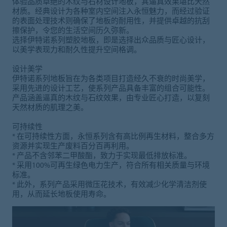
体验品质卓绝的木纹与石材设计地板，其逼真效果堪比天然
材质。经典设计为各种室内空间注入永恒魅力，而经过验证
的表面处理技术则确保了地板的耐用性，并提供卓越的抗刮
擦保护，令您的生活空间历久弥新。
选择伊特诺系列塑胶地板，即是选择出众品质与匠心设计，
以美学表现力和耐久性提升空间格调。
设计美学
伊特诺系列地板旨在为各类项目打造经久不衰的时尚美学，
采用先进的设计工艺，使系列产品具备丰富的组合可能性。
产品涵盖逼真的木纹与石纹效果，由专业匠心打造，以复刻
天然材质的肌理之美。
可持续性
* 在可持续性方面，永恒系列含有高比例再生材料，整合多方
资源并实现生产废料百分百再利用。
* 产品不含邻苯二甲酸酯，致力于实现最低排放标准。
* 采用100%可再生绿色电力生产，符合所有相关质量与环境
标准。
* 此外，系列产品采用微压花技术，有效减少化学清洁剂使
用，从而延长地板使用寿命。