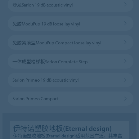
沙龙Sarlon 19 dB acoustic vinyl
免胶Modul'up 19 dB loose lay vinyl
免胶紧凑型Modul'up Compact loose lay vinyl
一体成型楼梯板Sarlon Complete Step
Sarlon Primeo 19 dB acoustic vinyl
Sarlon Primeo Compact
伊特诺塑胶地板(Eternal design)
伊特诺塑胶地板(Eternal design)适用范围广泛。其丰富