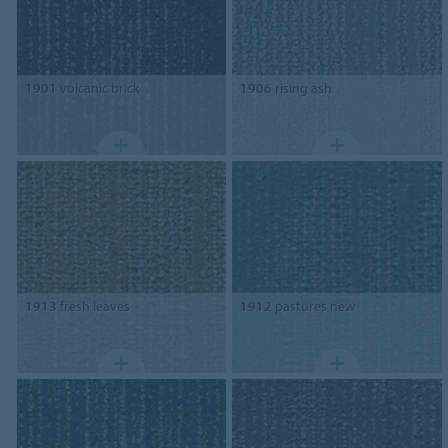
1901
volcanic brick
1906
rising ash
1913
fresh leaves
1912
pastures new