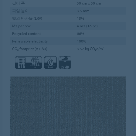
길이 폭
50 cm x 50 cm
파일 높이
3.5 mm
빛의 반사율 (LRV)
15%
M2 per box
4 m2 (16 pc)
Recycled content
66%
Renewable electricity
100%
CO₂ footprint (A1-A3)
3.52 kg CO₂e/m²