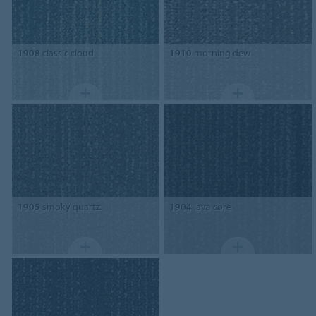
1908
classic cloud
1910
morning dew
1905
smoky quartz
1904
lava core