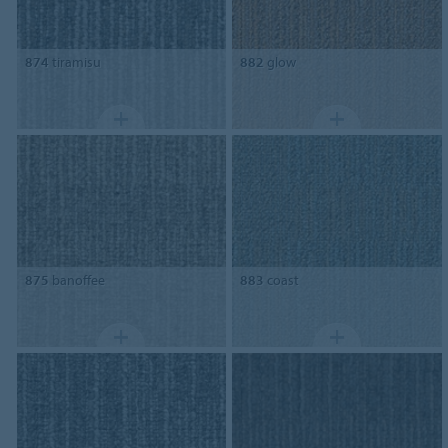
874
tiramisu
882
glow
875
banoffee
883
coast