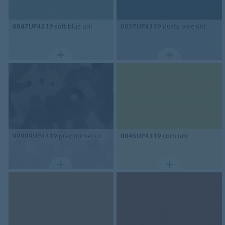
0847UP4319
soft blue uni
0857UP4319
dusty blue uni
90909UP4319
grey mimetico
0845UP4319
corn uni