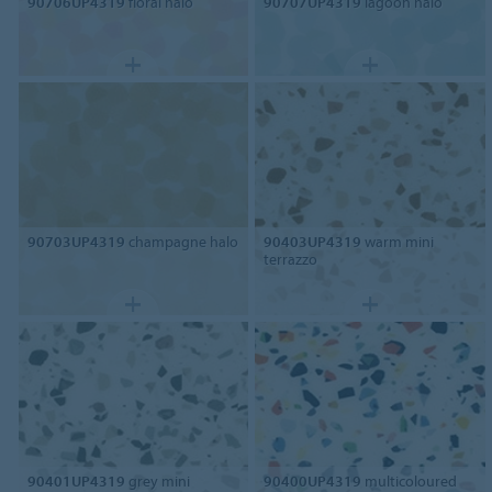
90706UP4319
floral halo
90707UP4319
lagoon halo
90703UP4319
champagne halo
90403UP4319
warm mini
terrazzo
90401UP4319
grey mini
90400UP4319
multicoloured