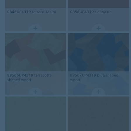
0846UP4319
terracotta uni
0856UP4319
sienna uni
98506UP4319
terracotta
98507UP4319
blue shaped
shaped wood
wood