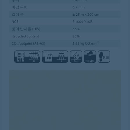
마감 두께
0.7 mm
길이 폭
± 25 m x 200 cm
NCS
S 1005-Y10R
빛의 반사율 (LRV)
66%
Recycled content
20%
CO₂ footprint (A1-A3)
5.93 kg CO₂e/m²