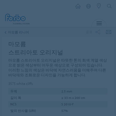
메뉴
공유
마모륨 리니어
마모륨
스트리아토 오리지널
마모륨 스트리아토 오리지널은 따뜻한 톤의 회색 계열 색상
으로 밝은 색상부터 어두운 색상으로 구성되어 있습니다.
이러한 느낌의 색상은 바닥에 자연스러움을 더해주며 다른
바닥재와 조화로운 디자인을 가능하게 합니다.
3575
white cliffs
두께
2.5 mm
길이 폭
≤ 33 m x 200 cm
NCS
S 2010-Y
빛의 반사율 (LRV)
57%