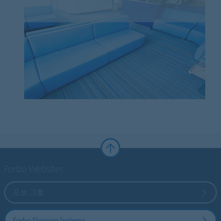
Forbo Websites
포보 그룹
Forbo Flooring Systems