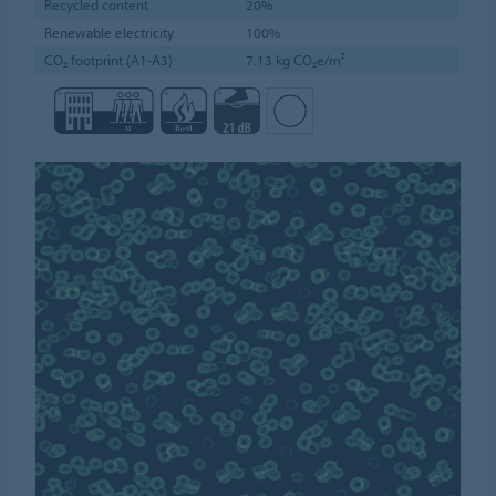
Recycled content
20%
Renewable electricity
100%
CO₂ footprint (A1-A3)
7.13 kg CO₂e/m²