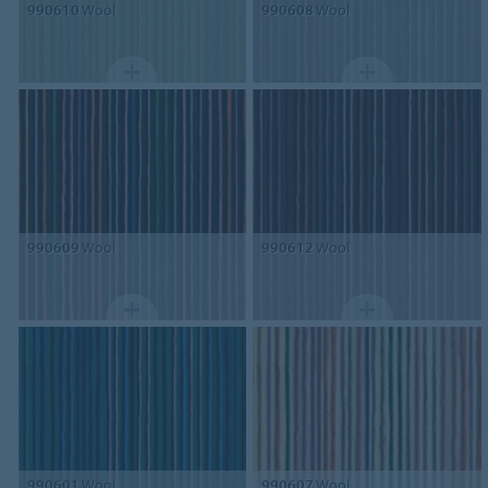
990610
Wool
990608
Wool
990609
Wool
990612
Wool
990601
Wool
990607
Wool