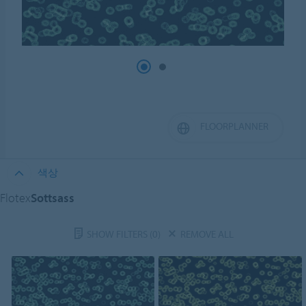
FLOORPLANNER
색상
Flotex
Sottsass
SHOW FILTERS
(0)
REMOVE ALL