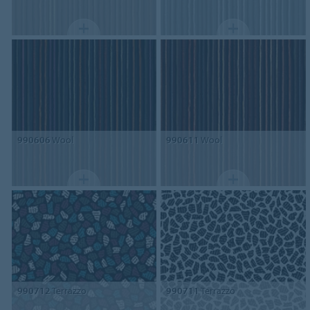
990606
Wool
990611
Wool
990712
Terrazzo
990711
Terrazzo