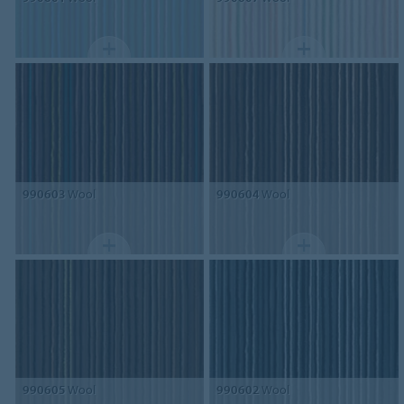
990603
Wool
990604
Wool
990605
Wool
990602
Wool