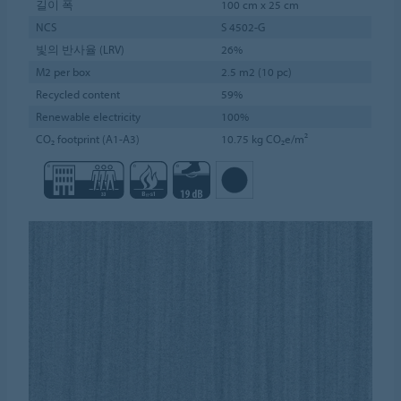
길이 폭
100 cm x 25 cm
NCS
S 4502-G
빛의 반사율 (LRV)
26%
M2 per box
2.5 m2 (10 pc)
Recycled content
59%
Renewable electricity
100%
CO₂ footprint (A1-A3)
10.75 kg CO₂e/m²