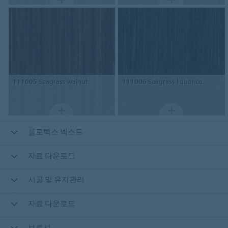
111005
Seagrass walnut
111006
Seagrass liquorice
플로텍스 넥스트
자료 다운로드
시공 및 유지관리
자료 다운로드
브로셔