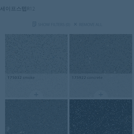
세이프스텝R12
SHOW FILTERS
(0)
REMOVE ALL
175032
smoke
175922
concrete