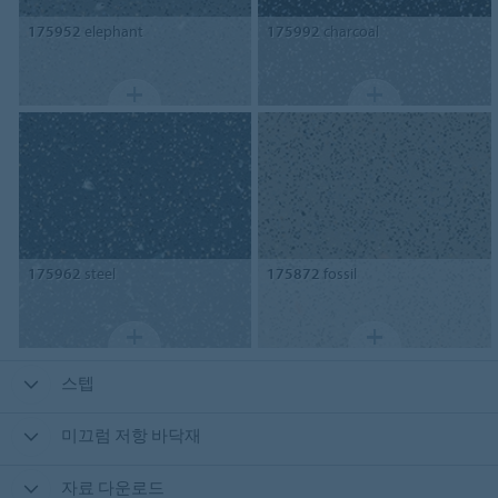
175952
elephant
175992
charcoal
175962
steel
175872
fossil
스텝
미끄럼 저항 바닥재
자료 다운로드