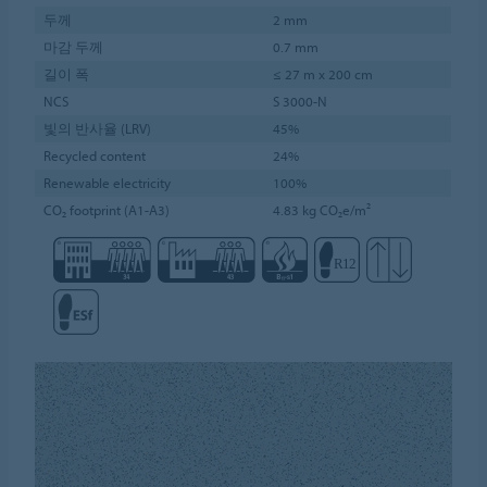
두께
2 mm
마감 두께
0.7 mm
길이 폭
≤ 27 m x 200 cm
NCS
S 3000-N
빛의 반사율 (LRV)
45%
Recycled content
24%
Renewable electricity
100%
CO₂ footprint (A1-A3)
4.83 kg CO₂e/m²