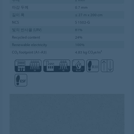
마감 두께
0.7 mm
길이 폭
≤ 27 m x 200 cm
NCS
S 1502-G
빛의 반사율 (LRV)
61%
Recycled content
24%
Renewable electricity
100%
CO₂ footprint (A1-A3)
4.83 kg CO₂e/m²