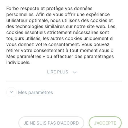
Forbo Movement Systems
Forbo respecte et protège vos données
personnelles. Afin de vous offrir une expérience
utilisateur optimale, nous utilisons des cookies et
des technologies similaires sur notre site web. Les
Sélectionnez un pays
cookies essentiels strictement nécessaires sont
toujours utilisés, les autres cookies uniquement si
Sélectionnez votre pays
vous donnez votre consentement. Vous pouvez
retirer votre consentement à tout moment sous «
Mes paramètres » ou effectuer des paramétrages
individuels.
LIRE PLUS
Mes paramètres
Conditions d'utilisation & Décharge de responsabilité
Déclaration
de Confidentialité des Données
Cookies
Forbo Integrity Line
Paramètres des cookies
JE NE SUIS PAS D'ACCORD
J’ACCEPTE
creating better environments