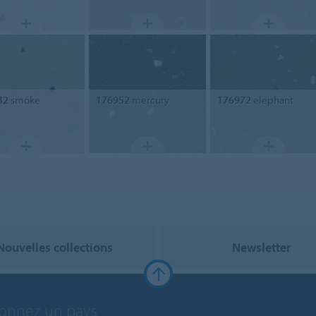
32
smoke
176952
mercury
176972
elephant
Nouvelles collections
Newsletter
ionnez un pays