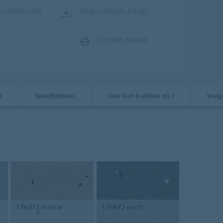
CHANTILLON
TÉLÉCHARGER LE CAD
FLOORPLANNER
p
Specifications
Que faut-il utiliser où ?
Imag
176312
mortar
176872
earth