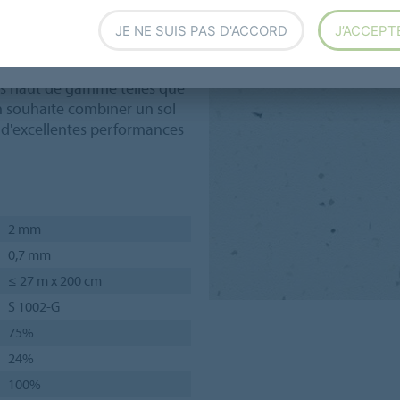
ue unique. Les designs ont un
apants transparents Step
JE NE SUIS PAS D'ACCORD
J’ACCEPT
ons haut de gamme telles que
on souhaite combiner un sol
 d'excellentes performances
2 mm
0,7 mm
≤ 27 m x 200 cm
S 1002-G
75%
24%
100%