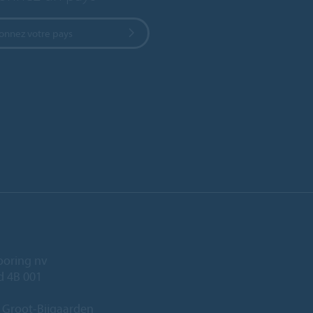
ionnez votre pays
ooring nv
ld 4B 001
 Groot-Bijgaarden