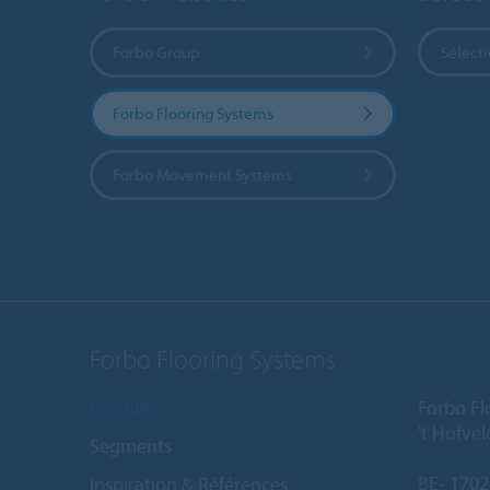
Forbo Group
Sélect
Forbo Flooring Systems
Forbo Movement Systems
Forbo Flooring Systems
Produits
Forbo Fl
't Hofve
Segments
BE- 1702
Inspiration & Références