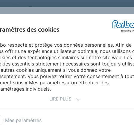
MS
BELGIUM
FAQ
A PROPOS DE NOUS
NOU
ramètres des cookies
bo respecte et protège vos données personnelles. Afin de
INSPIRATION &
INSTALLATION &
DURABILITÉ
AIDE
s offrir une expérience utilisateur optimale, nous utilisons 
RÉFÉRENCES
ENTRETIEN
kies et des technologies similaires sur notre site web. Les
kies essentiels strictement nécessaires sont toujours utilis
rité
Surestep Star
 autres cookies uniquement si vous donnez votre
sentement. Vous pouvez retirer votre consentement à tout
ment sous « Mes paramètres » ou effectuer des
amétrages individuels.
LIRE PLUS
Mes paramètres
ns contemporains du
r offrent des touches de