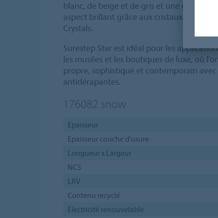
blanc, de beige et de gris et une esthétiq
aspect brillant grâce aux cristaux antidér
Crystals.
Surestep Star est idéal pour les applicati
les musées et les boutiques de luxe, où l'
propre, sophistiqué et contemporain avec
antidérapantes.
176082
snow
Épaisseur
Épaisseur couche d'usure
Longueur x Largeur
NCS
LRV
Contenu recyclé
Électricité renouvelable