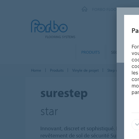
FORBO FLOORING SYSTE
Pa
For
PRODUITS
SEGMENTS
vou
coo
coo
Home
Produits
Vinyle de projet
Step vinyle de secu
les
con
mo
surestep
par
star
Innovant, discret et sophistiqué. Les 8 to
revêtement de sol de sécurité Surestep Sta