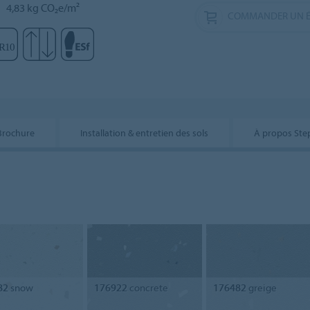
4,83 kg CO₂e/m²
COMMANDER UN É
Brochure
Installation & entretien des sols
À propos Ste
82
snow
176922
concrete
176482
greige