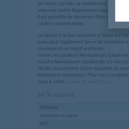
de Forbo. De loin, le revêtement Splash pré
avec une teinte légèrement nuancée, mais 
il est possible de discerner dans cet ensemb
couleur surprenantes.
Ce dessin à la fois moderne et léger est idéal
mais peut également servir de transition 
classique et un motif uniforme.
Toutes les couleurs Marmoleum Splash son
couche Marmoleum Decibel de 3,5 mm (ré
18 dB) sous réserve d’une quantité de co
fabrication minimums. Pour tout compléme
vous à votre
réseau de vente local
.
3428
seashell
Épaisseur
Longueur x Largeur
NCS