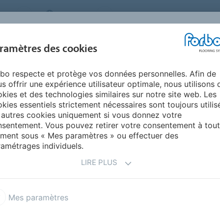
MS
BELGIUM
FAQ
A PROPOS DE NOUS
NOU
ramètres des cookies
bo respecte et protège vos données personnelles. Afin de
INSPIRATION &
INSTALLATION &
DURABILITÉ
AIDE
s offrir une expérience utilisateur optimale, nous utilisons 
RÉFÉRENCES
ENTRETIEN
kies et des technologies similaires sur notre site web. Les
kies essentiels strictement nécessaires sont toujours utilis
Marmoleum Splash
 autres cookies uniquement si vous donnez votre
sentement. Vous pouvez retirer votre consentement à tout
ment sous « Mes paramètres » ou effectuer des
amétrages individuels.
LIRE PLUS
Mes paramètres
de manière subtile
.
n de la gamme Marmoleum