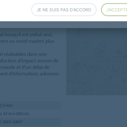
sente un aspect gris clair
en y regardant de plus près,
JE NE SUIS PAS D'ACCORD
J’ACCEPT
le gris clair des pointes de
 lorsqu’il est utilisé seul,
entre un motif marbré plus
t réalisables dans une
duction d’impact sonore de
mmande et d’un délai de
nt d’information, adressez-
2,5 mm
≤ 33 m x 200 cm
S 3005-G80Y