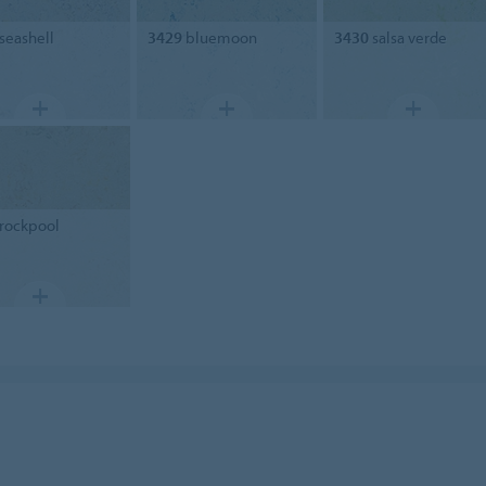
seashell
3429
bluemoon
3430
salsa verde
rockpool