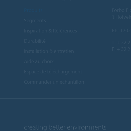
Produits
Forbo Fl
't Hofve
Segments
BE- 1702
Inspiration & Références
Durabilité
T:
+ 32 2
F: + 32 2
Installation & entretien
Aide au choix
Espace de téléchargement
Commander un échantillon
creating better environments