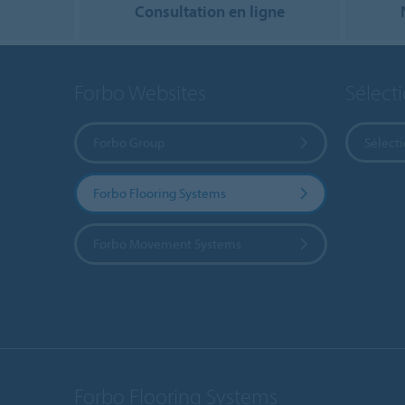
Consultation en ligne
Forbo Websites
Sélect
Forbo Group
Sélect
Forbo Flooring Systems
Forbo Movement Systems
Forbo Flooring Systems