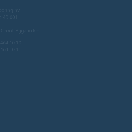
ooring nv
ld 4B 001
 Groot-Bijgaarden
 464 10 10
 464 10 11