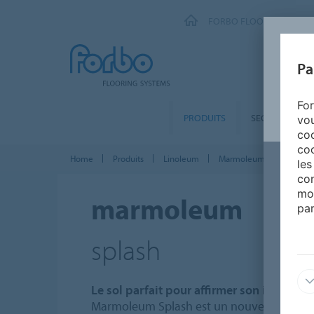
FORBO FLOORING SYSTE
Pa
For
PRODUITS
SEGMENTS
vou
coo
coo
Home
Produits
Linoleum
Marmoleum Marbled
les
con
mo
marmoleum
par
splash
Le sol parfait pour affirmer son identité 
Marmoleum Splash est un nouveau dessi