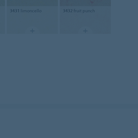
3431
limoncello
3432
fruit punch