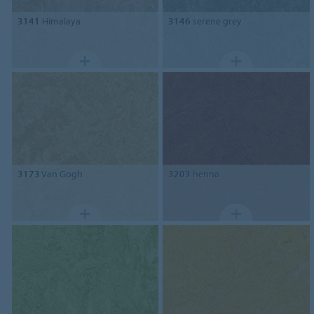
3141
Himalaya
3146
serene grey
3173
Van Gogh
3203
henna