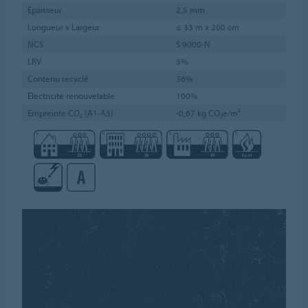
Épaisseur
2,5 mm
Longueur x Largeur
≤ 33 m x 200 cm
NCS
S 9000-N
LRV
5%
Contenu recyclé
36%
Électricité renouvelable
100%
Empreinte CO₂ (A1-A3)
-0,67 kg CO₂e/m²