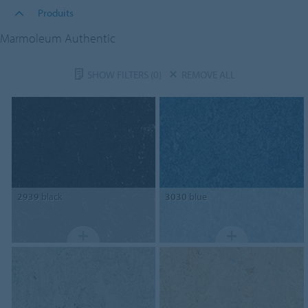
Produits
Marmoleum Authentic
SHOW FILTERS
(0)
REMOVE ALL
2939
black
3030
blue