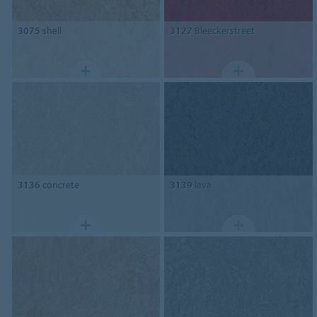
3075
shell
3127
Bleeckerstreet
3136
concrete
3139
lava