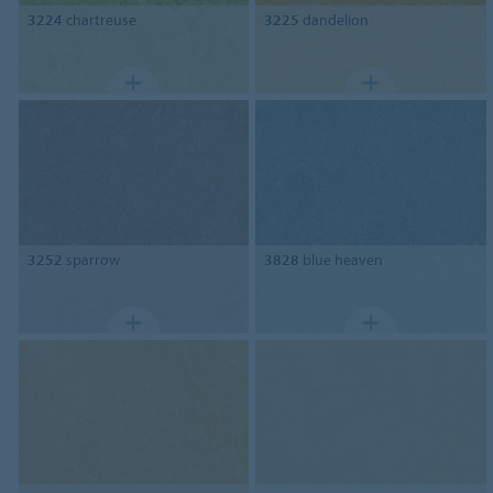
3224
chartreuse
3225
dandelion
3252
sparrow
3828
blue heaven