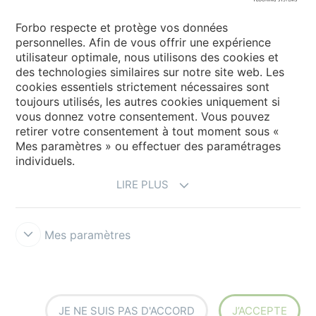
Forbo Movement Systems
Forbo respecte et protège vos données
personnelles. Afin de vous offrir une expérience
utilisateur optimale, nous utilisons des cookies et
des technologies similaires sur notre site web. Les
Sélectionnez un pays
cookies essentiels strictement nécessaires sont
toujours utilisés, les autres cookies uniquement si
Sélectionnez votre pays
vous donnez votre consentement. Vous pouvez
retirer votre consentement à tout moment sous «
Mes paramètres » ou effectuer des paramétrages
individuels.
LIRE PLUS
Mes paramètres
Conditions d'utilisation & Décharge de responsabilité
Déclaration
de Confidentialité des Données
Cookies
Forbo Integrity Line
Paramètres des cookies
JE NE SUIS PAS D'ACCORD
J’ACCEPTE