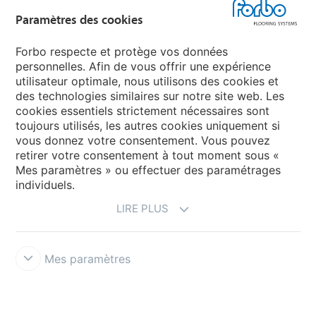
Forbo Flooring Systems
Paramètres des cookies
Forbo Movement Systems
Forbo respecte et protège vos données
personnelles. Afin de vous offrir une expérience
utilisateur optimale, nous utilisons des cookies et
des technologies similaires sur notre site web. Les
Sélectionnez un pays
cookies essentiels strictement nécessaires sont
toujours utilisés, les autres cookies uniquement si
Sélectionnez votre pays
vous donnez votre consentement. Vous pouvez
retirer votre consentement à tout moment sous «
Mes paramètres » ou effectuer des paramétrages
individuels.
LIRE PLUS
Mes paramètres
Conditions d'utilisation & Décharge de responsabilité
Déclaration
de Confidentialité des Données
Cookies
Forbo Integrity Line
Paramètres des cookies