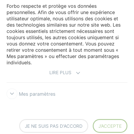
Forbo Movement Systems
Forbo respecte et protège vos données
personnelles. Afin de vous offrir une expérience
utilisateur optimale, nous utilisons des cookies et
des technologies similaires sur notre site web. Les
Sélectionnez un pays
cookies essentiels strictement nécessaires sont
toujours utilisés, les autres cookies uniquement si
Sélectionnez votre pays
vous donnez votre consentement. Vous pouvez
retirer votre consentement à tout moment sous «
Mes paramètres » ou effectuer des paramétrages
individuels.
LIRE PLUS
Mes paramètres
Conditions d'utilisation & Décharge de responsabilité
Déclaration
de Confidentialité des Données
Cookies
Forbo Integrity Line
Paramètres des cookies
JE NE SUIS PAS D'ACCORD
J’ACCEPTE
creating better environments