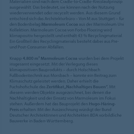
Materialien sind nach dem Cradle-to-Cradle-Kreislaufprinzip
ausgewählt. Das bedeutet, sie können nach der Nutzung
wiederverwendet oder recycelt werden. Aus diesem Grund
entschied sich das Architekturbüro – Von M aus Stuttgart – für
den Bodenbelag
Marmoleum Cocoa
aus der Marmoleum Uni
Kollektion. Marmoleum Cocoa von Forbo Flooring wird
klimapositiv hergestellt und enthält 43 % Recyclingmaterial.
Ein Großteil des Recyclingmaterials besteht dabei aus Pre-
und Post-Consumer Abfällen.
Knapp
4.800 m² Marmoleum Cocoa
wurden bei dem Projekt
insgesamt eingesetzt. Mit der Verlegung dieses
klimapositiven Bauprodukts – durch Holschbach
Fußbodentechnik aus Morsbach – konnte ein Beitrag zum
Klimaschutz geleistet werden. Daher erhielt die
Fuchshofschule das
Zertifikat „Nachhaltiges Bauen“.
Mit
diesem werden Objekte ausgezeichnet, bei denen die
Nachhaltigkeit und der Einsatz von Marmoleum im Fokus
stehen. Außerdem hat das Bauprojekt den
Hugo-Häring-
Preis
erhalten. Mit der Auszeichnung würdigt der Bund
Deutscher Architektinnen und Architekten BDA vorbildliche
Bauwerke in Baden-Württemberg.