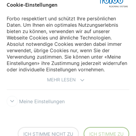
Cookie-Einstellungen
Forbo Movement Systems
Forbo respektiert und schützt Ihre persönlichen
Daten. Um Ihnen ein optimales Nutzungserlebnis
bieten zu können, verwenden wir auf unserer
Land auswählen
Webseite Cookies und ähnliche Technologien.
Absolut notwendige Cookies werden dabei immer
Land auswählen
verwendet, übrige Cookies nur, wenn Sie der
Verwendung zustimmen. Sie können unter «Meine
Einstellungen» ihre Zustimmung jederzeit widerrufen
oder individuelle Einstellungen vornehmen.
MEHR LESEN
Meine Einstellungen
Datenschutz
Cookies
Impressum und Nutzungsbestimmungen
Verkaufs- und Lieferbedingungen
Forbo Integrity Line
Cookie-
Einstellungen
ICH STIMME NICHT ZU
ICH STIMME ZU