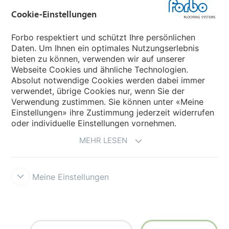
Cookie-Einstellungen
Forbo Movement Systems
Forbo respektiert und schützt Ihre persönlichen
Daten. Um Ihnen ein optimales Nutzungserlebnis
bieten zu können, verwenden wir auf unserer
Land auswählen
Webseite Cookies und ähnliche Technologien.
Absolut notwendige Cookies werden dabei immer
Land auswählen
verwendet, übrige Cookies nur, wenn Sie der
Verwendung zustimmen. Sie können unter «Meine
Einstellungen» ihre Zustimmung jederzeit widerrufen
oder individuelle Einstellungen vornehmen.
MEHR LESEN
Meine Einstellungen
Datenschutz
Cookies
Impressum und Nutzungsbestimmungen
Verkaufs- und Lieferbedingungen
Forbo Integrity Line
Cookie-
Einstellungen