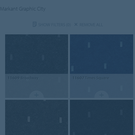
Markant Graphic City
SHOW FILTERS
(0)
REMOVE ALL
11609
Broadway
11607
Times Square