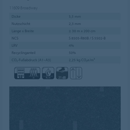
11609
Broadway
Dicke
5,5 mm
Nutzschicht
2,3 mm
Länge x Breite
± 30 m x 200 cm
NCS
S 8505-R80B / S 5502-B
LRV
4%
Recyclinganteil
50%
CO₂-Fußabdruck (A1–A3)
2,25 kg CO₂e/m²