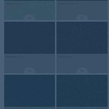
96018
forest
96026
merlot
96069
black
96019
jet