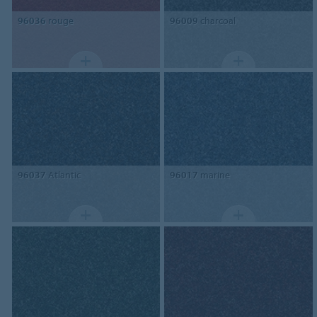
96036
rouge
96009
charcoal
96037
Atlantic
96017
marine