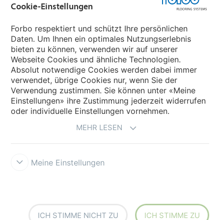
Cookie-Einstellungen
Forbo Movement Systems
Forbo respektiert und schützt Ihre persönlichen
Daten. Um Ihnen ein optimales Nutzungserlebnis
bieten zu können, verwenden wir auf unserer
Land auswählen
Webseite Cookies und ähnliche Technologien.
Absolut notwendige Cookies werden dabei immer
Land auswählen
verwendet, übrige Cookies nur, wenn Sie der
Verwendung zustimmen. Sie können unter «Meine
Einstellungen» ihre Zustimmung jederzeit widerrufen
oder individuelle Einstellungen vornehmen.
MEHR LESEN
Meine Einstellungen
Datenschutz
Cookies
Impressum und Nutzungsbestimmungen
Verkaufs- und Lieferbedingungen
Forbo Integrity Line
Cookie-
Einstellungen
ICH STIMME NICHT ZU
ICH STIMME ZU