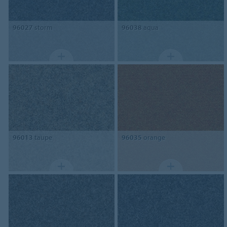
96027
storm
96038
aqua
96013
taupe
96035
orange