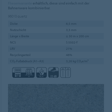
Fliesenvariante
erhältlich, diese sind einfach mit der
Bahnenware kombinierbar.
96010
quartz
Dicke
6,5 mm
Nutzschicht
3,3 mm
Länge x Breite
± 30 m x 200 cm
NCS
S 5502-Y
LRV
21%
Recyclinganteil
46%
CO₂-Fußabdruck (A1–A3)
3,26 kg CO₂e/m²