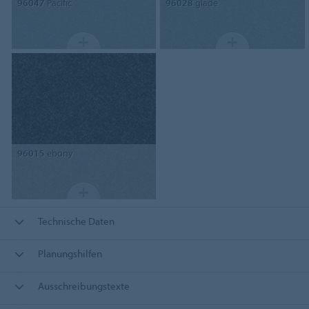
96047
Pacific
96028
glade
96015
ebony
Technische Daten
Planungshilfen
Ausschreibungstexte