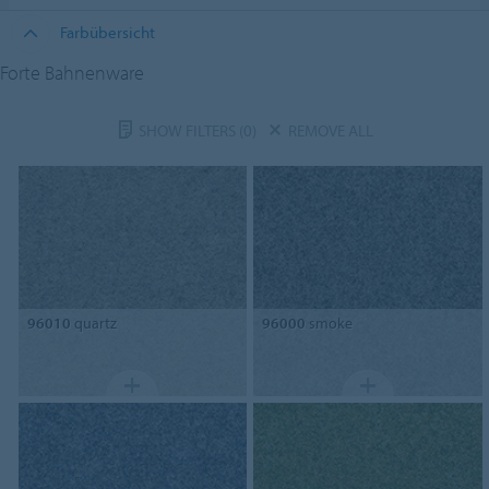
Farbübersicht
Forte Bahnenware
SHOW FILTERS
(0)
REMOVE ALL
96010
quartz
96000
smoke