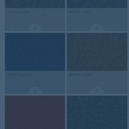
96012
nickel
96001
silver
96057
lagoon
96005
desert