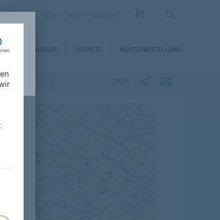
KARRIERE
BLOG
NEWS
KONTAKT
DOWNLOADS
SERVICES
MUSTERBESTELLUNG
nen
TEILEN
wir
t