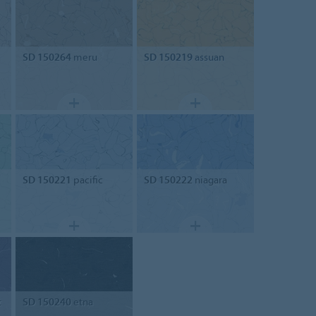
SD 150264
meru
SD 150219
assuan
SD 150221
pacific
SD 150222
niagara
t
SD 150240
etna