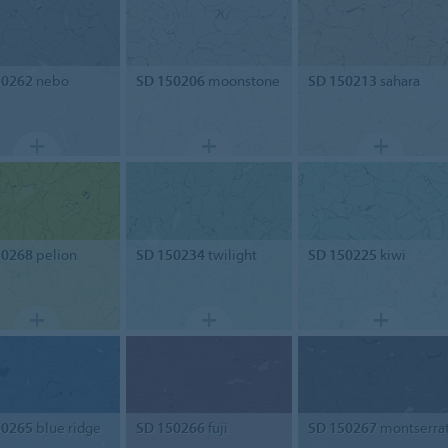
50262
nebo
SD 150206
moonstone
SD 150213
sahara
50268
pelion
SD 150234
twilight
SD 150225
kiwi
50265
blue ridge
SD 150266
fuji
SD 150267
montserra