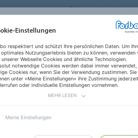
RBO FLOORING SYSTEMS
GERMANY
ÜBER UNS
okie-Einstellungen
RODUKTE
EINSATZBEREICHE
REFERENZEN
NACHHALTIGKEIT
bo respektiert und schützt Ihre persönlichen Daten. Um Ih
Colorex SD
 optimales Nutzungserlebnis bieten zu können, verwenden 
 unserer Webseite Cookies und ähnliche Technologien.
solut notwendige Cookies werden dabei immer verwendet,
rige Cookies nur, wenn Sie der Verwendung zustimmen. Sie
nen unter «Meine Einstellungen» ihre Zustimmung jederzei
errufen oder individuelle Einstellungen vornehmen.
MEHR LESEN
 Es ist gleichzeitig
lierend
nach VDE 0100-600
Meine Einstellungen
akt mit spannungsführenden