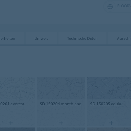
FLOORV
erheiten
Umwelt
Technische Daten
Ausschr
50201
everest
SD 150204
montblanc
SD 150205
adula