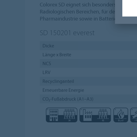
Colorex SD eignet sich besonders für den
Radiologischen Bereichen, für den Einsatz 
Pharmaindustrie sowie in Batterieräumen.
SD 150201
everest
Dicke
Länge x Breite
NCS
LRV
Recyclinganteil
Erneuerbare Energie
CO₂-Fußabdruck (A1–A3)