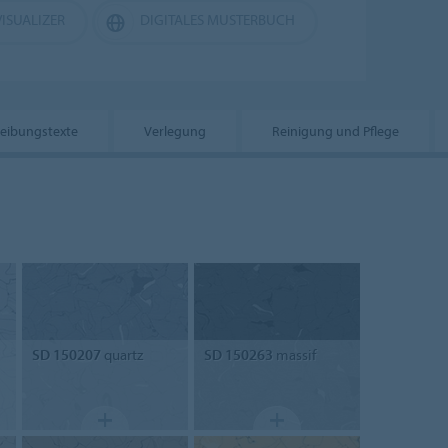
ISUALIZER
DIGITALES MUSTERBUCH
eibungstexte
Verlegung
Reinigung und Pflege
SD 150207
quartz
SD 150263
massif