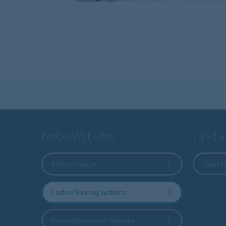
Forbo Websites
Land 
Forbo Gruppe
Land a
Forbo Flooring Systems
Forbo Movement Systems