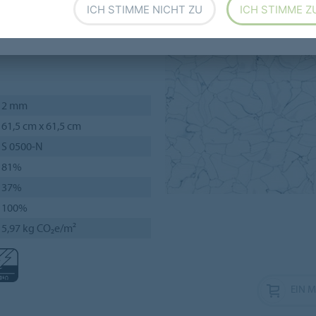
 Neubau von Laboren,
ICH STIMME NICHT ZU
ICH STIMME Z
in der Elektro- und
2 mm
61,5 cm x 61,5 cm
S 0500-N
81%
37%
100%
5,97 kg CO₂e/m²
EIN 