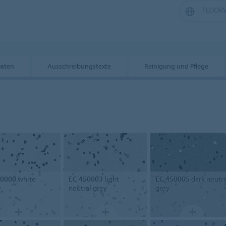
FLOORV
Daten
Ausschreibungstexte
Reinigung und Pflege
50000
white
EC 450003
light
EC 450005
dark neutra
neutral grey
grey