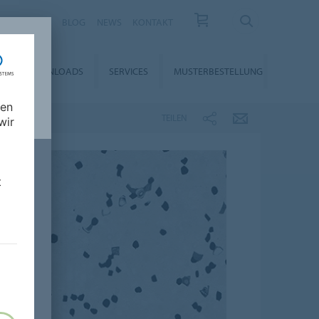
KARRIERE
BLOG
NEWS
KONTAKT
DOWNLOADS
SERVICES
MUSTERBESTELLUNG
nen
TEILEN
wir
t