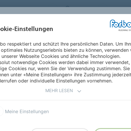
RBO FLOORING SYSTEMS
GERMANY
ÜBER UNS
okie-Einstellungen
RODUKTE
EINSATZBEREICHE
REFERENZEN
NACHHALTIGKEIT
bo respektiert und schützt Ihre persönlichen Daten. Um Ih
 | EC
Sphera EC
 optimales Nutzungserlebnis bieten zu können, verwenden 
 unserer Webseite Cookies und ähnliche Technologien.
solut notwendige Cookies werden dabei immer verwendet,
rige Cookies nur, wenn Sie der Verwendung zustimmen. Sie
nen unter «Meine Einstellungen» ihre Zustimmung jederzei
errufen oder individuelle Einstellungen vornehmen.
MEHR LESEN
yl-Bodenbelag und hat einen
Ω. Dieser Bodenbelag eignet
Meine Einstellungen
heitswesen sowie in Labore,