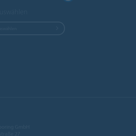
auswählen
uswählen
looring GmbH
traße 27