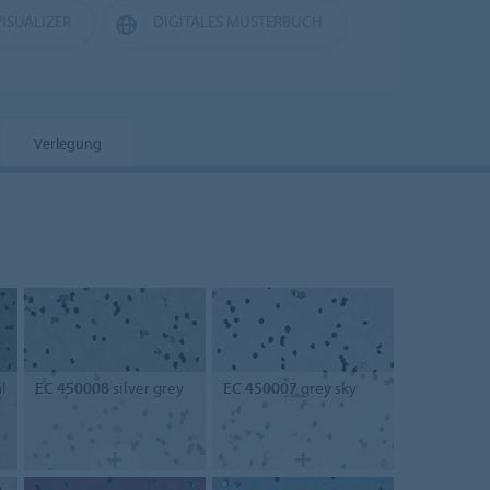
ISUALIZER
DIGITALES MUSTERBUCH
Verlegung
l
EC 450008
silver grey
EC 450007
grey sky