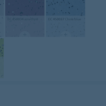
EC 450034
amethyst
EC 450037
China blue