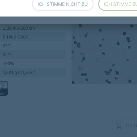
ICH STIMME NICHT ZU
ICH STIMME Z
2 mm
± 26 m x 200 cm
S 1502-G50Y
63%
34%
100%
5,88 kg CO₂e/m²
EIN 