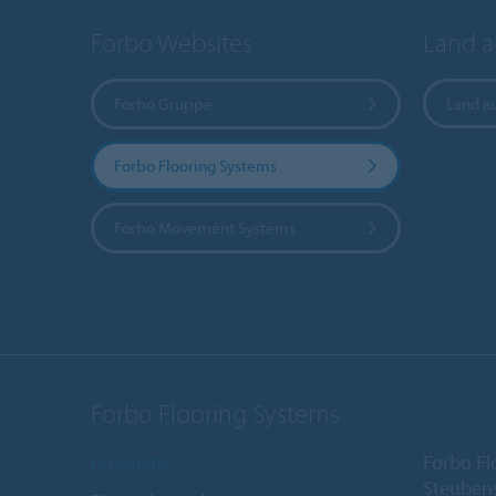
Forbo Websites
Land 
Forbo Gruppe
Land a
Forbo Flooring Systems
Forbo Movement Systems
Forbo Flooring Systems
Produkte
Forbo F
Steubens