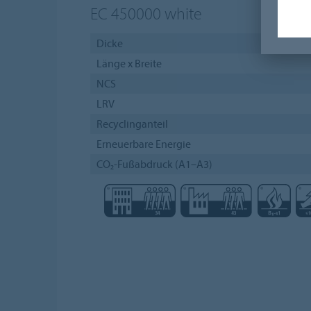
EC 450000
white
Dicke
Länge x Breite
NCS
LRV
Recyclinganteil
Erneuerbare Energie
CO₂-Fußabdruck (A1–A3)