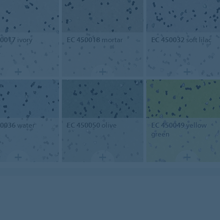
50017
ivory
EC 450018
mortar
EC 450032
soft lilac
50036
water
EC 450050
olive
EC 450049
yellow
green