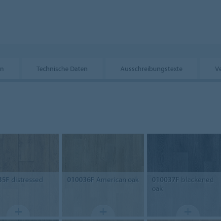
on
Technische Daten
Ausschreibungstexte
V
35F
distressed
010036F
American oak
010037F
blackened
oak