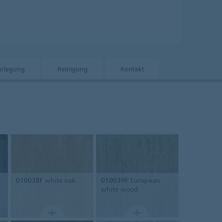
erlegung
Reinigung
Kontakt
010038F
white oak
010039F
European
white wood