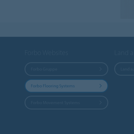
Forbo Websites
Land 
Forbo Gruppe
Land a
Forbo Flooring Systems
Forbo Movement Systems