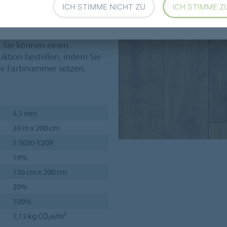
ICH STIMME NICHT ZU
ICH STIMME Z
ukturen.
n sind auch als klebstofffreie
. Sie können einen
ktion bestellen, indem Sie
äre Farbnummer setzen.
4,3 mm
30 m x 200 cm
S 5020-Y20R
19%
150 cm x 200 cm
20%
100%
7,13 kg CO₂e/m²