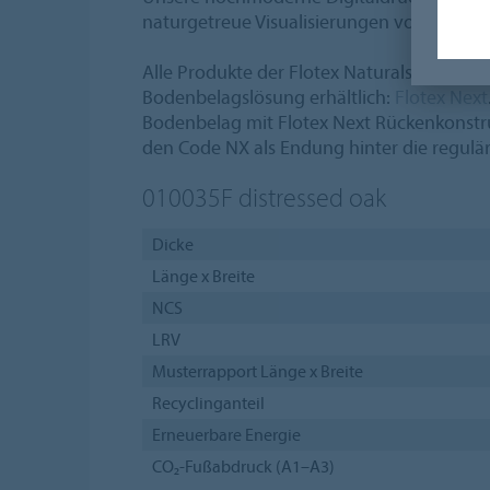
naturgetreue Visualisierungen von Holzstr
Alle Produkte der Flotex Naturals Kollektio
Bodenbelagslösung erhältlich:
Flotex Next
Bodenbelag mit Flotex Next Rückenkonstru
den Code NX als Endung hinter die regul
010035F
distressed oak
Dicke
Länge x Breite
NCS
LRV
Musterrapport Länge x Breite
Recyclinganteil
Erneuerbare Energie
CO₂-Fußabdruck (A1–A3)