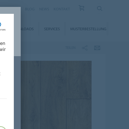
KARRIERE
BLOG
NEWS
KONTAKT
DOWNLOADS
SERVICES
MUSTERBESTELLUNG
nen
TEILEN
wir
t