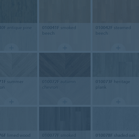
40F
antique pine
010041F
smoked
010042F
steamed
beech
beech
71F
summer
010072F
autumn
010073F
heritage
ron
chevron
plank
76F
limed wood
010077F
smoked
010078F
shaded oak