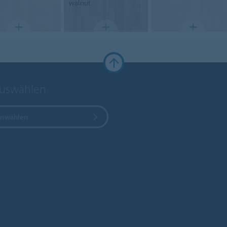
walnut
auswählen
uswählen