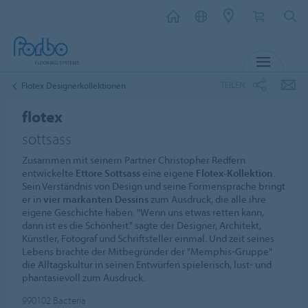
MENÜ
TEILEN
Flotex Designerkollektionen
flotex
sottsass
Zusammen mit seinem Partner Christopher Redfern
entwickelte
Ettore Sottsass
eine eigene
Flotex-Kollektion
.
Sein Verständnis von Design und seine Formensprache bringt
er in
vier markanten Dessins
zum Ausdruck, die alle ihre
eigene Geschichte haben. "Wenn uns etwas retten kann,
dann ist es die Schönheit." sagte der Designer, Architekt,
Künstler, Fotograf und Schriftsteller einmal. Und zeit seines
Lebens brachte der Mitbegründer der "Memphis-Gruppe"
die Alltagskultur in seinen Entwürfen spielerisch, lust- und
phantasievoll zum Ausdruck.
990102
Bacteria