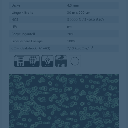
Dicke
4,3 mm
Länge x Breite
30 m x 200 cm
NCS
S 9000-N / S 4030-G30Y
LRV
6%
Recyclinganteil
20%
Erneuerbare Energie
100%
CO₂-Fußabdruck (A1–A3)
7,13 kg CO₂e/m²