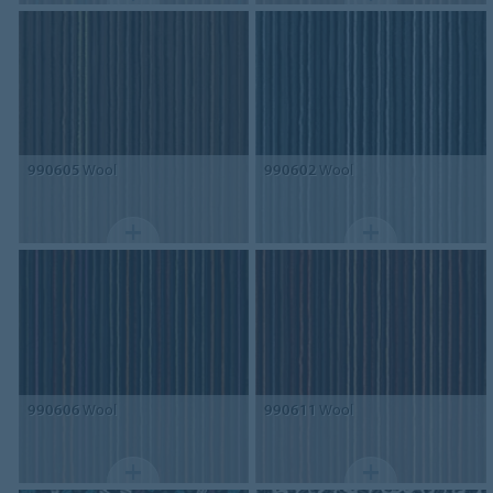
990605
Wool
990602
Wool
990606
Wool
990611
Wool