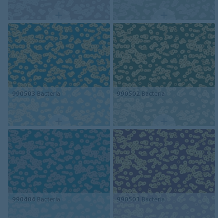
990503
Bacteria
990502
Bacteria
990404
Bacteria
990501
Bacteria