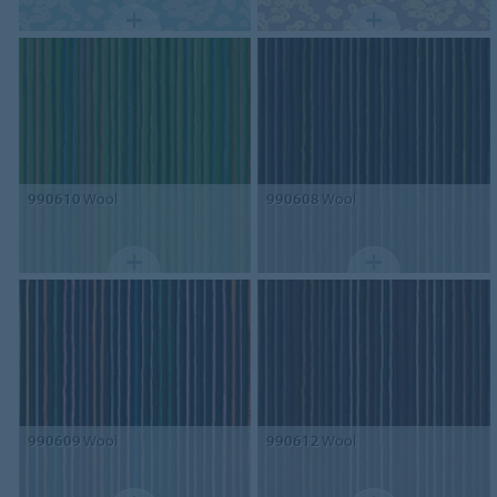
990610
Wool
990608
Wool
990609
Wool
990612
Wool