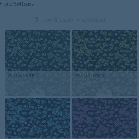
Flotex
Sottsass
SHOW FILTERS
(0)
REMOVE ALL
990102
Bacteria
990103
Bacteria