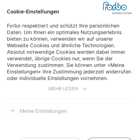
Cookie-Einstellungen
Forbo Movement Systems
Forbo respektiert und schützt Ihre persönlichen
Daten. Um Ihnen ein optimales Nutzungserlebnis
bieten zu können, verwenden wir auf unserer
Land auswählen
Webseite Cookies und ähnliche Technologien.
Absolut notwendige Cookies werden dabei immer
Land auswählen
verwendet, übrige Cookies nur, wenn Sie der
Verwendung zustimmen. Sie können unter «Meine
Einstellungen» ihre Zustimmung jederzeit widerrufen
oder individuelle Einstellungen vornehmen.
MEHR LESEN
Meine Einstellungen
Datenschutz
Cookies
Impressum und Nutzungsbestimmungen
Verkaufs- und Lieferbedingungen
Forbo Integrity Line
Cookie-
Einstellungen