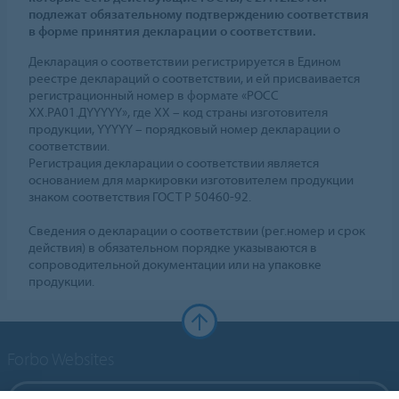
подлежат обязательному подтверждению соответствия
в форме принятия декларации о соответствии.
Декларация о соответствии регистрируется в Едином
реестре деклараций о соответствии, и ей присваивается
регистрационный номер в формате «РОСС
ХХ.РА01.ДYYYYY», где ХХ – код страны изготовителя
продукции, YYYYY – порядковый номер декларации о
соответствии.
Регистрация декларации о соответствии является
основанием для маркировки изготовителем продукции
знаком соответствия ГОСТ Р 50460-92.
Сведения о декларации о соответствии (рег.номер и срок
действия) в обязательном порядке указываются в
сопроводительной документации или на упаковке
продукции.
Forbo Websites