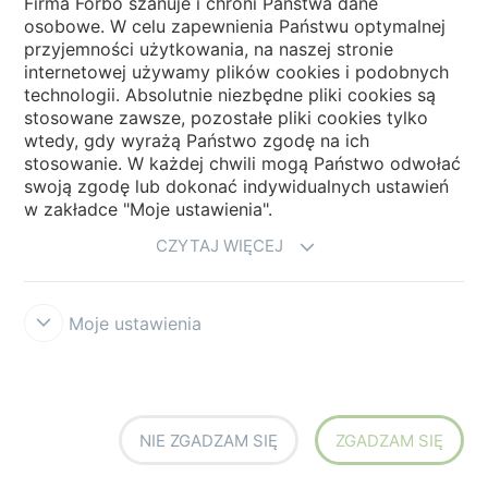
Firma Forbo szanuje i chroni Państwa dane
Forbo Flooring Systems
osobowe. W celu zapewnienia Państwu optymalnej
przyjemności użytkowania, na naszej stronie
Forbo Movement Systems
internetowej używamy plików cookies i podobnych
technologii. Absolutnie niezbędne pliki cookies są
stosowane zawsze, pozostałe pliki cookies tylko
wtedy, gdy wyrażą Państwo zgodę na ich
Strony krajowe
stosowanie. W każdej chwili mogą Państwo odwołać
swoją zgodę lub dokonać indywidualnych ustawień
w zakładce "Moje ustawienia".
Wybierz swój kraj
CZYTAJ WIĘCEJ
Moje ustawienia
Stopka firmowa i warunki handlowe
Ochrona Danych
Polityka
Cookie
Forbo Integrity Line
Ustawienia plików cookie
NIE ZGADZAM SIĘ
ZGADZAM SIĘ
the strong connection