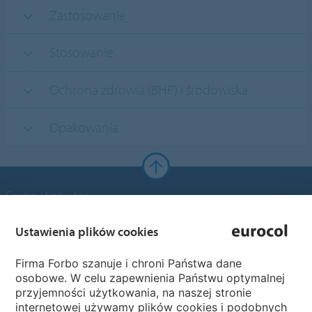
Zastosowanie
Stosowanie
Ochrona zdrowia (BHP) i środowiska
Opakowania
Forbo Websites
Grupa Forbo
Ustawienia plików cookies
Firma Forbo szanuje i chroni Państwa dane
Forbo Flooring Systems
osobowe. W celu zapewnienia Państwu optymalnej
przyjemności użytkowania, na naszej stronie
internetowej używamy plików cookies i podobnych
Forbo Movement Systems